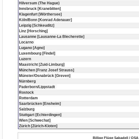
Hilversum (The Hague)
Innsbruck [Kranebitten]
Klagenfurt [Wörthersee]
Köln/Bonn [Konrad Adenauer]
Leipzig [Schkeuditz]
Linz [Horsching]
Lausanne [Lausanne-La Blecherette]
Locarno
Lugano [Agno]
Luxembourg [Findel]
Luzern
Maastricht [Zuid-Limburg]
München [Franz Josef Strauss]
Münster/Osnabrück [Greven]
Nürnberg
Paderborn/Lippstadt
Rostock
Rotterdam
Saarbrücken [Ensheim]
Salzburg
Stuttgart [Echterdingen]
Wien [Schwechat]
Zürich [Zürich-Kloten]
Billige Flüge Sabadell / QSA