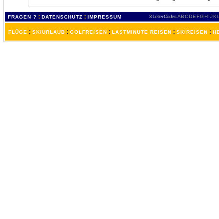
:
:
3 Letter-Codes
A
B
C
D
E
F
G
H
I
J
K
FRAGEN ?
DATENSCHUTZ
IMPRESSUM
:
:
:
:
:
FLÜGE
SKIURLAUB
GOLFREISEN
LASTMINUTE REISEN
SKIREISEN
H