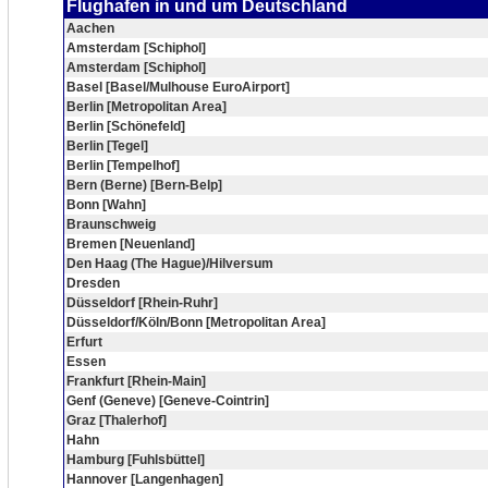
Flughafen in und um Deutschland
Aachen
Amsterdam [Schiphol]
Amsterdam [Schiphol]
Basel [Basel/Mulhouse EuroAirport]
Berlin [Metropolitan Area]
Berlin [Schönefeld]
Berlin [Tegel]
Berlin [Tempelhof]
Bern (Berne) [Bern-Belp]
Bonn [Wahn]
Braunschweig
Bremen [Neuenland]
Den Haag (The Hague)/Hilversum
Dresden
Düsseldorf [Rhein-Ruhr]
Düsseldorf/Köln/Bonn [Metropolitan Area]
Erfurt
Essen
Frankfurt [Rhein-Main]
Genf (Geneve) [Geneve-Cointrin]
Graz [Thalerhof]
Hahn
Hamburg [Fuhlsbüttel]
Hannover [Langenhagen]