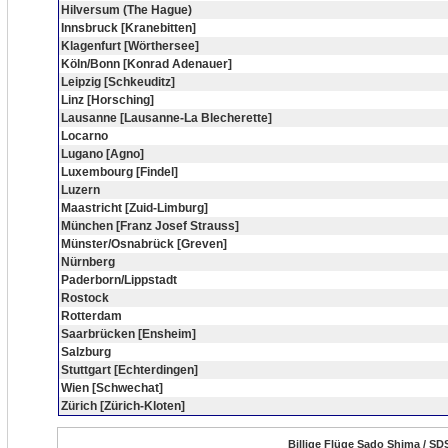
Hilversum (The Hague)
Innsbruck [Kranebitten]
Klagenfurt [Wörthersee]
Köln/Bonn [Konrad Adenauer]
Leipzig [Schkeuditz]
Linz [Horsching]
Lausanne [Lausanne-La Blecherette]
Locarno
Lugano [Agno]
Luxembourg [Findel]
Luzern
Maastricht [Zuid-Limburg]
München [Franz Josef Strauss]
Münster/Osnabrück [Greven]
Nürnberg
Paderborn/Lippstadt
Rostock
Rotterdam
Saarbrücken [Ensheim]
Salzburg
Stuttgart [Echterdingen]
Wien [Schwechat]
Zürich [Zürich-Kloten]
Billige Flüge Sado Shima / SD