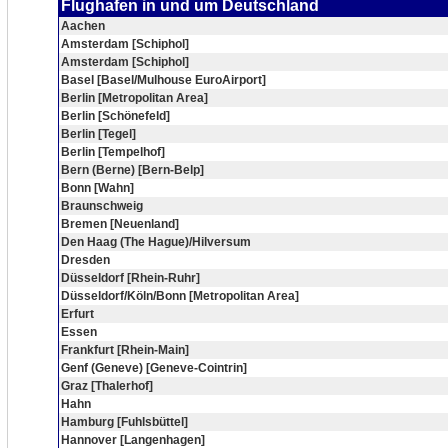
Flughafen in und um Deutschland
Aachen
Amsterdam [Schiphol]
Amsterdam [Schiphol]
Basel [Basel/Mulhouse EuroAirport]
Berlin [Metropolitan Area]
Berlin [Schönefeld]
Berlin [Tegel]
Berlin [Tempelhof]
Bern (Berne) [Bern-Belp]
Bonn [Wahn]
Braunschweig
Bremen [Neuenland]
Den Haag (The Hague)/Hilversum
Dresden
Düsseldorf [Rhein-Ruhr]
Düsseldorf/Köln/Bonn [Metropolitan Area]
Erfurt
Essen
Frankfurt [Rhein-Main]
Genf (Geneve) [Geneve-Cointrin]
Graz [Thalerhof]
Hahn
Hamburg [Fuhlsbüttel]
Hannover [Langenhagen]