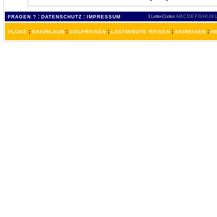
:
:
3 Letter-Codes
A
B
C
D
E
F
G
H
I
J
K
FRAGEN ?
DATENSCHUTZ
IMPRESSUM
:
:
:
:
:
FLÜGE
SKIURLAUB
GOLFREISEN
LASTMINUTE REISEN
SKIREISEN
H