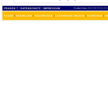
:
:
3 Letter-Codes
A
B
C
D
E
F
G
H
I
J
K
FRAGEN ?
DATENSCHUTZ
IMPRESSUM
:
:
:
:
:
FLÜGE
SKIURLAUB
GOLFREISEN
LASTMINUTE REISEN
SKIREISEN
H