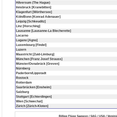
Hilversum (The Hague)
Innsbruck [Kranebitten]
Klagenfurt [Wörthersee]
Köln/Bonn [Konrad Adenauer]
Leipzig [Schkeuditz]
Linz [Horsching]
Lausanne [Lausanne-La Blecherette]
Locarno
Lugano [Agno]
Luxembourg [Findel]
Luzern
Maastricht [Zuid-Limburg]
München [Franz Josef Strauss]
Münster/Osnabrück [Greven]
Nürnberg
Paderborn/Lippstadt
Rostock
Rotterdam
Saarbrücken [Ensheim]
Salzburg
Stuttgart [Echterdingen]
Wien [Schwechat]
Zürich [Zürich-Kloten]
Billige Flüge Sagwon / SAG / USA / Verein