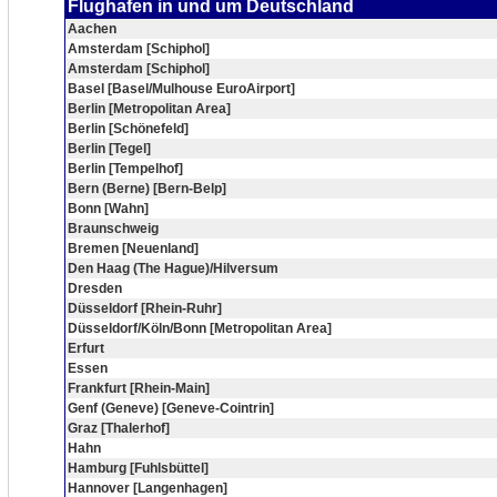
Flughafen in und um Deutschland
Aachen
Amsterdam [Schiphol]
Amsterdam [Schiphol]
Basel [Basel/Mulhouse EuroAirport]
Berlin [Metropolitan Area]
Berlin [Schönefeld]
Berlin [Tegel]
Berlin [Tempelhof]
Bern (Berne) [Bern-Belp]
Bonn [Wahn]
Braunschweig
Bremen [Neuenland]
Den Haag (The Hague)/Hilversum
Dresden
Düsseldorf [Rhein-Ruhr]
Düsseldorf/Köln/Bonn [Metropolitan Area]
Erfurt
Essen
Frankfurt [Rhein-Main]
Genf (Geneve) [Geneve-Cointrin]
Graz [Thalerhof]
Hahn
Hamburg [Fuhlsbüttel]
Hannover [Langenhagen]