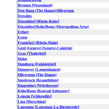
Bremen [Neuenland]
Den Haag (The Hague)/Hilversum
Dresden
Düsseldorf [Rhein-Ruhr]
Düsseldorf/Köln/Bonn [Metropolitan Area]
Erfurt
Essen
Frankfurt [Rhein-Main]
Genf (Geneve) [Geneve-Cointrin]
Graz [Thalerhof]
Hahn
Hamburg [Fuhlsbüttel]
Hannover [Langenhagen]
Hilversum (The Hague)
Innsbruck [Kranebitten]
Klagenfurt [Wörthersee]
Köln/Bonn [Konrad Adenauer]
Leipzig [Schkeuditz]
Linz [Horsching]
Lausanne [Lausanne-La Blecherette]