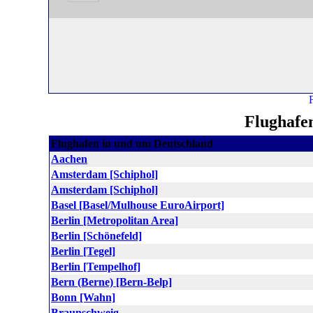
Flughafe
Flughafen in und um Deutschland
Aachen
Amsterdam [Schiphol]
Amsterdam [Schiphol]
Basel [Basel/Mulhouse EuroAirport]
Berlin [Metropolitan Area]
Berlin [Schönefeld]
Berlin [Tegel]
Berlin [Tempelhof]
Bern (Berne) [Bern-Belp]
Bonn [Wahn]
Braunschweig