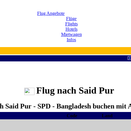
Flug Angebote
Flüge
Flights
Hotels
Mietwagen
Infos
Flug nach Said Pur
ch Said Pur - SPD - Bangladesh buchen mit A
Code
Land