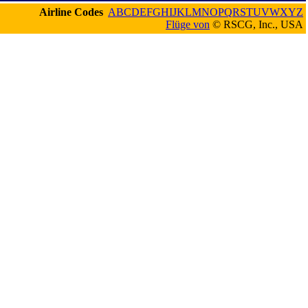
Airline Codes
A
B
C
D
E
F
G
H
I
J
K
L
M
N
O
P
Q
R
S
T
U
V
W
X
Y
Z
Flüge von
© RSCG, Inc., USA