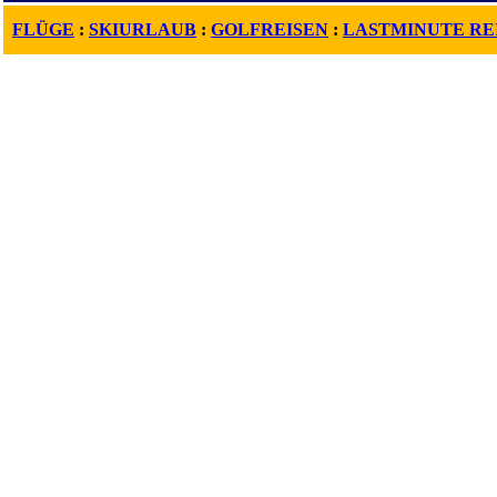
FLÜGE
:
SKIURLAUB
:
GOLFREISEN
:
LASTMINUTE RE