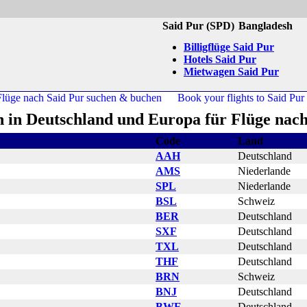
Said Pur (SPD)
Bangladesh
Billigflüge Said Pur
Hotels Said Pur
Mietwagen Said Pur
n in Deutschland und Europa für Flüge nach
Code
Land
AAH
Deutschland
AMS
Niederlande
SPL
Niederlande
BSL
Schweiz
BER
Deutschland
SXF
Deutschland
TXL
Deutschland
THF
Deutschland
BRN
Schweiz
BNJ
Deutschland
BWE
Deutschland