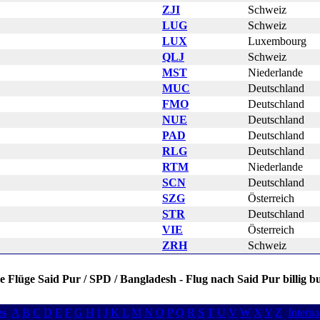
ZJI
Schweiz
LUG
Schweiz
LUX
Luxembourg
QLJ
Schweiz
MST
Niederlande
MUC
Deutschland
FMO
Deutschland
NUE
Deutschland
PAD
Deutschland
RLG
Deutschland
RTM
Niederlande
SCN
Deutschland
SZG
Österreich
STR
Deutschland
VIE
Österreich
ZRH
Schweiz
ge Flüge Said Pur / SPD / Bangladesh - Flug nach Said Pur billig 
es
A
B
C
D
E
F
G
H
I
J
K
L
M
N
O
P
Q
R
S
T
U
V
W
X
Y
Z
Interna