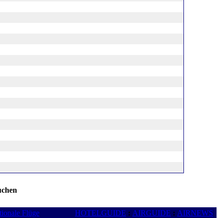
buchen
tionale Flüge
HOTELGUIDE
:
AIRGUIDE
:
AIRNEWS