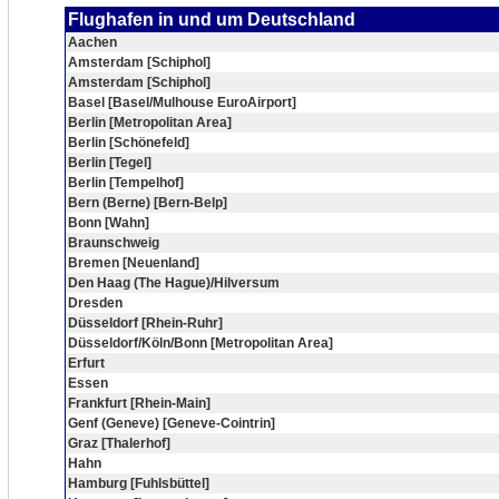
Flughafen in und um Deutschland
Aachen
Amsterdam [Schiphol]
Amsterdam [Schiphol]
Basel [Basel/Mulhouse EuroAirport]
Berlin [Metropolitan Area]
Berlin [Schönefeld]
Berlin [Tegel]
Berlin [Tempelhof]
Bern (Berne) [Bern-Belp]
Bonn [Wahn]
Braunschweig
Bremen [Neuenland]
Den Haag (The Hague)/Hilversum
Dresden
Düsseldorf [Rhein-Ruhr]
Düsseldorf/Köln/Bonn [Metropolitan Area]
Erfurt
Essen
Frankfurt [Rhein-Main]
Genf (Geneve) [Geneve-Cointrin]
Graz [Thalerhof]
Hahn
Hamburg [Fuhlsbüttel]