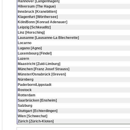
Hannover [Langenhagen]
Hilversum (The Hague)
Innsbruck [Kranebitten]
Klagenfurt [Wörthersee]
Köln/Bonn [Konrad Adenauer]
Leipzig [Schkeuditz]
Linz [Horsching]
Lausanne [Lausanne-La Blecherette]
Locarno
Lugano [Agno]
Luxembourg [Findel]
Luzern
Maastricht [Zuid-Limburg]
München [Franz Josef Strauss]
Münster/Osnabrück [Greven]
Nürnberg
Paderborn/Lippstadt
Rostock
Rotterdam
Saarbrücken [Ensheim]
Salzburg
Stuttgart [Echterdingen]
Wien [Schwechat]
Zürich [Zürich-Kloten]