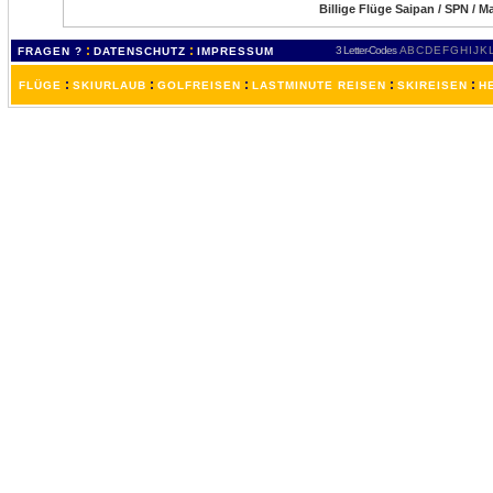
Billige Flüge Saipan / SPN / M
:
:
3 Letter-Codes
A
B
C
D
E
F
G
H
I
J
K
FRAGEN ?
DATENSCHUTZ
IMPRESSUM
:
:
:
:
:
FLÜGE
SKIURLAUB
GOLFREISEN
LASTMINUTE REISEN
SKIREISEN
H