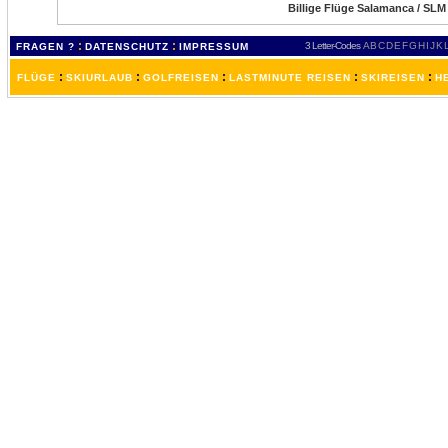
Billige Flüge Salamanca / SLM
:
:
3 Letter-Codes
A
B
C
D
E
F
G
H
I
J
K
FRAGEN ?
DATENSCHUTZ
IMPRESSUM
:
:
:
:
:
FLÜGE
SKIURLAUB
GOLFREISEN
LASTMINUTE REISEN
SKIREISEN
H