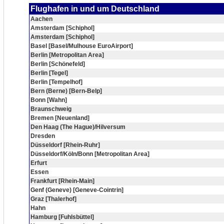
Flughafen in und um Deutschland
Aachen
Amsterdam [Schiphol]
Amsterdam [Schiphol]
Basel [Basel/Mulhouse EuroAirport]
Berlin [Metropolitan Area]
Berlin [Schönefeld]
Berlin [Tegel]
Berlin [Tempelhof]
Bern (Berne) [Bern-Belp]
Bonn [Wahn]
Braunschweig
Bremen [Neuenland]
Den Haag (The Hague)/Hilversum
Dresden
Düsseldorf [Rhein-Ruhr]
Düsseldorf/Köln/Bonn [Metropolitan Area]
Erfurt
Essen
Frankfurt [Rhein-Main]
Genf (Geneve) [Geneve-Cointrin]
Graz [Thalerhof]
Hahn
Hamburg [Fuhlsbüttel]