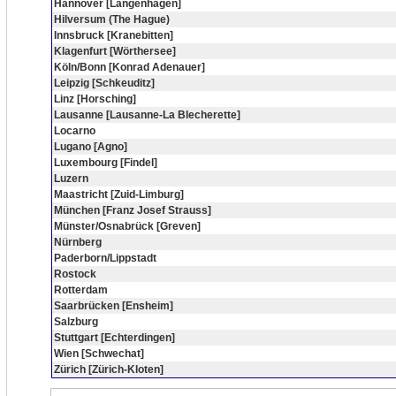
Hannover [Langenhagen]
Hilversum (The Hague)
Innsbruck [Kranebitten]
Klagenfurt [Wörthersee]
Köln/Bonn [Konrad Adenauer]
Leipzig [Schkeuditz]
Linz [Horsching]
Lausanne [Lausanne-La Blecherette]
Locarno
Lugano [Agno]
Luxembourg [Findel]
Luzern
Maastricht [Zuid-Limburg]
München [Franz Josef Strauss]
Münster/Osnabrück [Greven]
Nürnberg
Paderborn/Lippstadt
Rostock
Rotterdam
Saarbrücken [Ensheim]
Salzburg
Stuttgart [Echterdingen]
Wien [Schwechat]
Zürich [Zürich-Kloten]