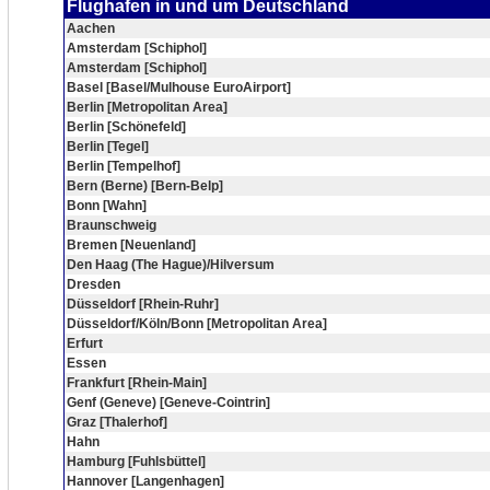
Flughafen in und um Deutschland
Aachen
Amsterdam [Schiphol]
Amsterdam [Schiphol]
Basel [Basel/Mulhouse EuroAirport]
Berlin [Metropolitan Area]
Berlin [Schönefeld]
Berlin [Tegel]
Berlin [Tempelhof]
Bern (Berne) [Bern-Belp]
Bonn [Wahn]
Braunschweig
Bremen [Neuenland]
Den Haag (The Hague)/Hilversum
Dresden
Düsseldorf [Rhein-Ruhr]
Düsseldorf/Köln/Bonn [Metropolitan Area]
Erfurt
Essen
Frankfurt [Rhein-Main]
Genf (Geneve) [Geneve-Cointrin]
Graz [Thalerhof]
Hahn
Hamburg [Fuhlsbüttel]
Hannover [Langenhagen]