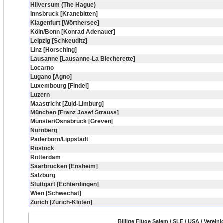
Hilversum (The Hague)
Innsbruck [Kranebitten]
Klagenfurt [Wörthersee]
Köln/Bonn [Konrad Adenauer]
Leipzig [Schkeuditz]
Linz [Horsching]
Lausanne [Lausanne-La Blecherette]
Locarno
Lugano [Agno]
Luxembourg [Findel]
Luzern
Maastricht [Zuid-Limburg]
München [Franz Josef Strauss]
Münster/Osnabrück [Greven]
Nürnberg
Paderborn/Lippstadt
Rostock
Rotterdam
Saarbrücken [Ensheim]
Salzburg
Stuttgart [Echterdingen]
Wien [Schwechat]
Zürich [Zürich-Kloten]
Billige Flüge Salem / SLE / USA / Verein