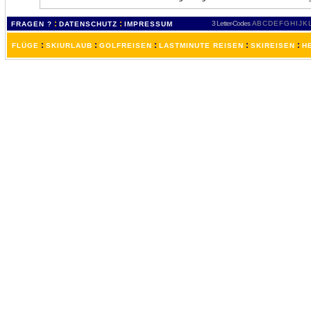
:
:
3 Letter-Codes
A
B
C
D
E
F
G
H
I
J
K
FRAGEN ?
DATENSCHUTZ
IMPRESSUM
:
:
:
:
:
FLÜGE
SKIURLAUB
GOLFREISEN
LASTMINUTE REISEN
SKIREISEN
H