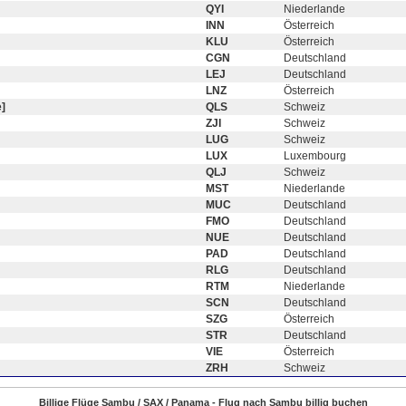
QYI
Niederlande
INN
Österreich
KLU
Österreich
CGN
Deutschland
LEJ
Deutschland
LNZ
Österreich
]
QLS
Schweiz
ZJI
Schweiz
LUG
Schweiz
LUX
Luxembourg
QLJ
Schweiz
MST
Niederlande
MUC
Deutschland
FMO
Deutschland
NUE
Deutschland
PAD
Deutschland
RLG
Deutschland
RTM
Niederlande
SCN
Deutschland
SZG
Österreich
STR
Deutschland
VIE
Österreich
ZRH
Schweiz
Billige Flüge Sambu / SAX / Panama - Flug nach Sambu billig buchen