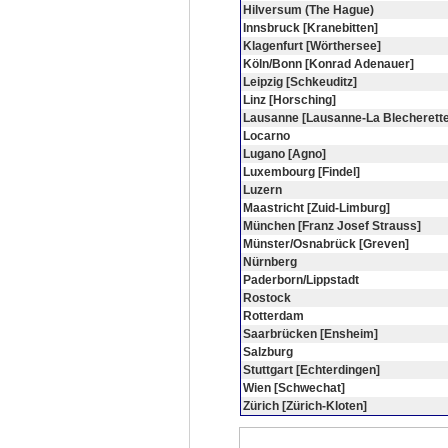
Hilversum (The Hague)
Innsbruck [Kranebitten]
Klagenfurt [Wörthersee]
Köln/Bonn [Konrad Adenauer]
Leipzig [Schkeuditz]
Linz [Horsching]
Lausanne [Lausanne-La Blecherette
Locarno
Lugano [Agno]
Luxembourg [Findel]
Luzern
Maastricht [Zuid-Limburg]
München [Franz Josef Strauss]
Münster/Osnabrück [Greven]
Nürnberg
Paderborn/Lippstadt
Rostock
Rotterdam
Saarbrücken [Ensheim]
Salzburg
Stuttgart [Echterdingen]
Wien [Schwechat]
Zürich [Zürich-Kloten]