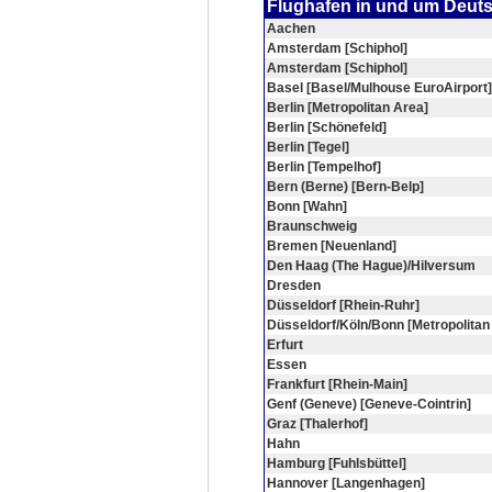
Flughafen in und um Deut
Aachen
Amsterdam [Schiphol]
Amsterdam [Schiphol]
Basel [Basel/Mulhouse EuroAirport]
Berlin [Metropolitan Area]
Berlin [Schönefeld]
Berlin [Tegel]
Berlin [Tempelhof]
Bern (Berne) [Bern-Belp]
Bonn [Wahn]
Braunschweig
Bremen [Neuenland]
Den Haag (The Hague)/Hilversum
Dresden
Düsseldorf [Rhein-Ruhr]
Düsseldorf/Köln/Bonn [Metropolitan
Erfurt
Essen
Frankfurt [Rhein-Main]
Genf (Geneve) [Geneve-Cointrin]
Graz [Thalerhof]
Hahn
Hamburg [Fuhlsbüttel]
Hannover [Langenhagen]