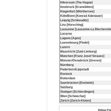
Hilversum (The Hague)
Innsbruck [Kranebitten]
Klagenfurt [Wörthersee]
Köln/Bonn [Konrad Adenauer]
Leipzig [Schkeuditz]
Linz [Horsching]
Lausanne [Lausanne-La Blecherette
Locarno
Lugano [Agno]
Luxembourg [Findel]
Luzern
Maastricht [Zuid-Limburg]
München [Franz Josef Strauss]
Münster/Osnabrück [Greven]
Nürnberg
Paderborn/Lippstadt
Rostock
Rotterdam
Saarbrücken [Ensheim]
Salzburg
Stuttgart [Echterdingen]
Wien [Schwechat]
Zürich [Zürich-Kloten]
Billige F