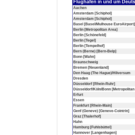
Flughafen in und um Deut
Aachen
Amsterdam [Schiphol]
Amsterdam [Schiphol]
Basel [Basel/Mulhouse EuroAirport]
Berlin [Metropolitan Area]
Berlin [Schönefeld]
Berlin [Tegel]
Berlin [Tempelhof]
Bern (Berne) [Bern-Belp]
Bonn [Wahn]
Braunschweig
Bremen [Neuenland]
Den Haag (The Hague)/Hilversum
Dresden
Düsseldorf [Rhein-Ruhr]
Düsseldorf/Köln/Bonn [Metropolitan
Erfurt
Essen
Frankfurt [Rhein-Main]
Genf (Geneve) [Geneve-Cointrin]
Graz [Thalerhof]
Hahn
Hamburg [Fuhlsbüttel]
Hannover [Langenhagen]