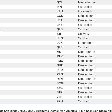
QYI
Niederlande
INN
Österreich
KLU
Österreich
CGN
Deutschland
LEJ
Deutschland
LNZ
Österreich
]
QLS
Schweiz
ZJI
Schweiz
LUG
Schweiz
LUX
Luxembourg
QLJ
Schweiz
MST
Niederlande
MUC
Deutschland
FMO
Deutschland
NUE
Deutschland
PAD
Deutschland
RLG
Deutschland
RTM
Niederlande
SCN
Deutschland
SZG
Österreich
STR
Deutschland
VIE
Österreich
ZRH
Schweiz
lüge San Diego / NKX / USA / Vereinigte Staaten von Amerika - Flug nach San Diego bil