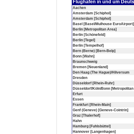
Flughafen in und um Deut
Aachen
Amsterdam [Schiphol]
Amsterdam [Schiphol]
Basel [Basel/Mulhouse EuroAirport]
Berlin [Metropolitan Area]
Berlin [Schönefeld]
Berlin [Tegel]
Berlin [Tempelhof]
Bern (Berne) [Bern-Belp]
Bonn [Wahn]
Braunschweig
Bremen [Neuenland]
Den Haag (The Hague)/Hilversum
Dresden
Düsseldorf [Rhein-Ruhr]
Düsseldorf/Köln/Bonn [Metropolitan
Erfurt
Essen
Frankfurt [Rhein-Main]
Genf (Geneve) [Geneve-Cointrin]
Graz [Thalerhof]
Hahn
Hamburg [Fuhlsbüttel]
Hannover [Langenhagen]