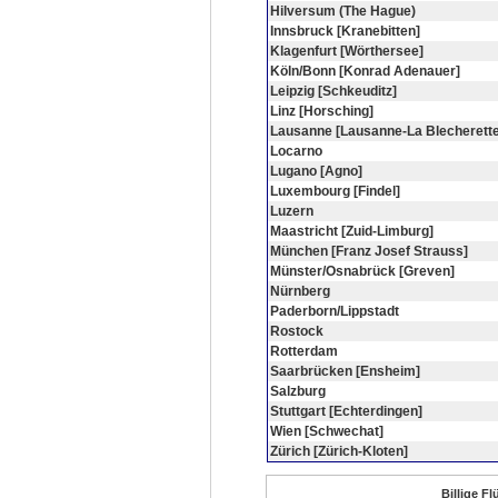
Hilversum (The Hague)
Innsbruck [Kranebitten]
Klagenfurt [Wörthersee]
Köln/Bonn [Konrad Adenauer]
Leipzig [Schkeuditz]
Linz [Horsching]
Lausanne [Lausanne-La Blecherette
Locarno
Lugano [Agno]
Luxembourg [Findel]
Luzern
Maastricht [Zuid-Limburg]
München [Franz Josef Strauss]
Münster/Osnabrück [Greven]
Nürnberg
Paderborn/Lippstadt
Rostock
Rotterdam
Saarbrücken [Ensheim]
Salzburg
Stuttgart [Echterdingen]
Wien [Schwechat]
Zürich [Zürich-Kloten]
Billige F