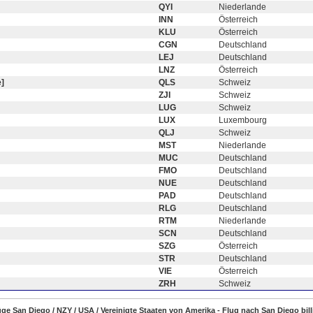
QYI
Niederlande
INN
Österreich
KLU
Österreich
CGN
Deutschland
LEJ
Deutschland
LNZ
Österreich
]
QLS
Schweiz
ZJI
Schweiz
LUG
Schweiz
LUX
Luxembourg
QLJ
Schweiz
MST
Niederlande
MUC
Deutschland
FMO
Deutschland
NUE
Deutschland
PAD
Deutschland
RLG
Deutschland
RTM
Niederlande
SCN
Deutschland
SZG
Österreich
STR
Deutschland
VIE
Österreich
ZRH
Schweiz
lüge San Diego / NZY / USA / Vereinigte Staaten von Amerika - Flug nach San Diego bil