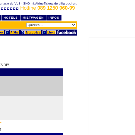
gnacio de VLS - SNG mit AirlineTickets.de billig buchen.
Hotline
089 1250 960-99
HOTELS
MIETWAGEN
INFOS
S.DE!
S