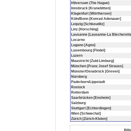
Hilversum (The Hague)
Innsbruck [Kranebitten]
Klagenfurt [Wörthersee]
Köln/Bonn [Konrad Adenauer]
Leipzig [Schkeuditz]
Linz [Horsching]
Lausanne [Lausanne-La Blecherette
Locarno
Lugano [Agno]
Luxembourg [Findel]
Luzern
Maastricht [Zuid-Limburg]
München [Franz Josef Strauss]
Münster/Osnabrück [Greven]
Nürnberg
Paderborn/Lippstadt
Rostock
Rotterdam
Saarbrücken [Ensheim]
Salzburg
Stuttgart [Echterdingen]
Wien [Schwechat]
Zürich [Zürich-Kloten]
Bill