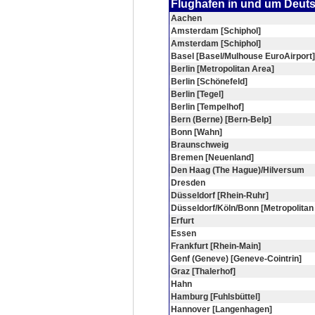
Flughafen in und um Deut
Aachen
Amsterdam [Schiphol]
Amsterdam [Schiphol]
Basel [Basel/Mulhouse EuroAirport]
Berlin [Metropolitan Area]
Berlin [Schönefeld]
Berlin [Tegel]
Berlin [Tempelhof]
Bern (Berne) [Bern-Belp]
Bonn [Wahn]
Braunschweig
Bremen [Neuenland]
Den Haag (The Hague)/Hilversum
Dresden
Düsseldorf [Rhein-Ruhr]
Düsseldorf/Köln/Bonn [Metropolitan
Erfurt
Essen
Frankfurt [Rhein-Main]
Genf (Geneve) [Geneve-Cointrin]
Graz [Thalerhof]
Hahn
Hamburg [Fuhlsbüttel]
Hannover [Langenhagen]