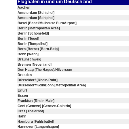
Flughafen in und um Deutschland
Aachen
Amsterdam [Schiphol]
Amsterdam [Schiphol]
Basel [Basel/Mulhouse EuroAirport]
Berlin [Metropolitan Area]
Berlin [Schönefeld]
Berlin [Tegel]
Berlin [Tempelhof]
Bern (Berne) [Bern-Belp]
Bonn [Wahn]
Braunschweig
Bremen [Neuenland]
Den Haag (The Hague)/Hilversum
Dresden
Düsseldorf [Rhein-Ruhr]
Düsseldorf/Köln/Bonn [Metropolitan Area]
Erfurt
Essen
Frankfurt [Rhein-Main]
Genf (Geneve) [Geneve-Cointrin]
Graz [Thalerhof]
Hahn
Hamburg [Fuhlsbüttel]
Hannover [Langenhagen]