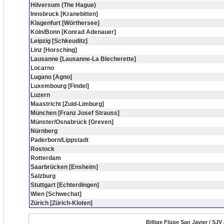
Hilversum (The Hague)
Innsbruck [Kranebitten]
Klagenfurt [Wörthersee]
Köln/Bonn [Konrad Adenauer]
Leipzig [Schkeuditz]
Linz [Horsching]
Lausanne [Lausanne-La Blecherette]
Locarno
Lugano [Agno]
Luxembourg [Findel]
Luzern
Maastricht [Zuid-Limburg]
München [Franz Josef Strauss]
Münster/Osnabrück [Greven]
Nürnberg
Paderborn/Lippstadt
Rostock
Rotterdam
Saarbrücken [Ensheim]
Salzburg
Stuttgart [Echterdingen]
Wien [Schwechat]
Zürich [Zürich-Kloten]
Billige Flüge San Javier / SJV