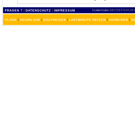
:
:
3 Letter-Codes
A
B
C
D
E
F
G
H
I
J
K
FRAGEN ?
DATENSCHUTZ
IMPRESSUM
:
:
:
:
:
FLÜGE
SKIURLAUB
GOLFREISEN
LASTMINUTE REISEN
SKIREISEN
H