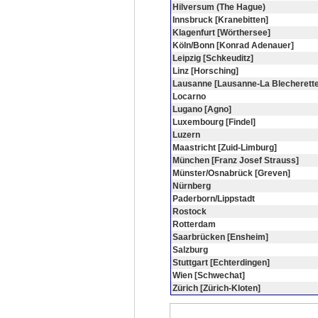
Hilversum (The Hague)
Innsbruck [Kranebitten]
Klagenfurt [Wörthersee]
Köln/Bonn [Konrad Adenauer]
Leipzig [Schkeuditz]
Linz [Horsching]
Lausanne [Lausanne-La Blecherette
Locarno
Lugano [Agno]
Luxembourg [Findel]
Luzern
Maastricht [Zuid-Limburg]
München [Franz Josef Strauss]
Münster/Osnabrück [Greven]
Nürnberg
Paderborn/Lippstadt
Rostock
Rotterdam
Saarbrücken [Ensheim]
Salzburg
Stuttgart [Echterdingen]
Wien [Schwechat]
Zürich [Zürich-Kloten]