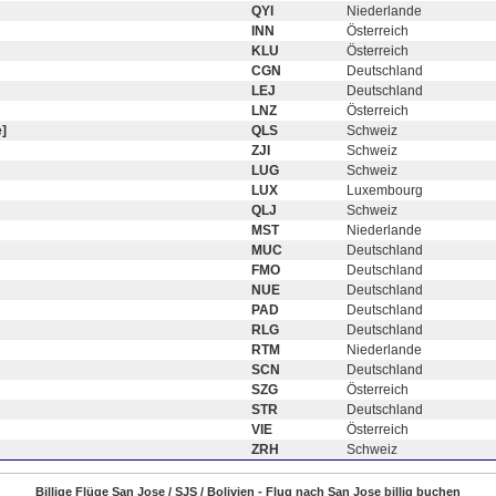
QYI
Niederlande
INN
Österreich
KLU
Österreich
CGN
Deutschland
LEJ
Deutschland
LNZ
Österreich
]
QLS
Schweiz
ZJI
Schweiz
LUG
Schweiz
LUX
Luxembourg
QLJ
Schweiz
MST
Niederlande
MUC
Deutschland
FMO
Deutschland
NUE
Deutschland
PAD
Deutschland
RLG
Deutschland
RTM
Niederlande
SCN
Deutschland
SZG
Österreich
STR
Deutschland
VIE
Österreich
ZRH
Schweiz
Billige Flüge San Jose / SJS / Bolivien - Flug nach San Jose billig buchen