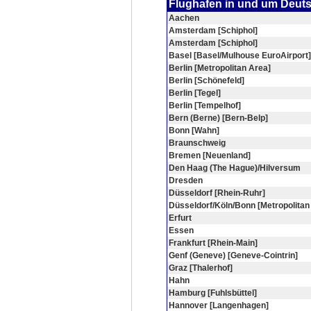
Flughafen in und um Deut
Aachen
Amsterdam [Schiphol]
Amsterdam [Schiphol]
Basel [Basel/Mulhouse EuroAirport]
Berlin [Metropolitan Area]
Berlin [Schönefeld]
Berlin [Tegel]
Berlin [Tempelhof]
Bern (Berne) [Bern-Belp]
Bonn [Wahn]
Braunschweig
Bremen [Neuenland]
Den Haag (The Hague)/Hilversum
Dresden
Düsseldorf [Rhein-Ruhr]
Düsseldorf/Köln/Bonn [Metropolitan
Erfurt
Essen
Frankfurt [Rhein-Main]
Genf (Geneve) [Geneve-Cointrin]
Graz [Thalerhof]
Hahn
Hamburg [Fuhlsbüttel]
Hannover [Langenhagen]