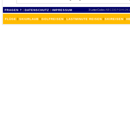
:
:
3 Letter-Codes
A
B
C
D
E
F
G
H
I
J
K
FRAGEN ?
DATENSCHUTZ
IMPRESSUM
:
:
:
:
:
FLÜGE
SKIURLAUB
GOLFREISEN
LASTMINUTE REISEN
SKIREISEN
H