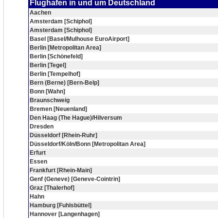
Flughafen in und um Deutschland
Aachen
Amsterdam [Schiphol]
Amsterdam [Schiphol]
Basel [Basel/Mulhouse EuroAirport]
Berlin [Metropolitan Area]
Berlin [Schönefeld]
Berlin [Tegel]
Berlin [Tempelhof]
Bern (Berne) [Bern-Belp]
Bonn [Wahn]
Braunschweig
Bremen [Neuenland]
Den Haag (The Hague)/Hilversum
Dresden
Düsseldorf [Rhein-Ruhr]
Düsseldorf/Köln/Bonn [Metropolitan Area]
Erfurt
Essen
Frankfurt [Rhein-Main]
Genf (Geneve) [Geneve-Cointrin]
Graz [Thalerhof]
Hahn
Hamburg [Fuhlsbüttel]
Hannover [Langenhagen]