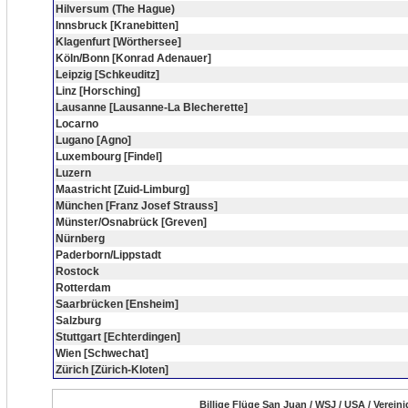
Hilversum (The Hague)
Innsbruck [Kranebitten]
Klagenfurt [Wörthersee]
Köln/Bonn [Konrad Adenauer]
Leipzig [Schkeuditz]
Linz [Horsching]
Lausanne [Lausanne-La Blecherette]
Locarno
Lugano [Agno]
Luxembourg [Findel]
Luzern
Maastricht [Zuid-Limburg]
München [Franz Josef Strauss]
Münster/Osnabrück [Greven]
Nürnberg
Paderborn/Lippstadt
Rostock
Rotterdam
Saarbrücken [Ensheim]
Salzburg
Stuttgart [Echterdingen]
Wien [Schwechat]
Zürich [Zürich-Kloten]
Billige Flüge San Juan / WSJ / USA / Verein