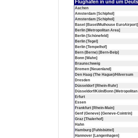
Flughafen in und um Deut
Aachen
Amsterdam [Schiphol]
Amsterdam [Schiphol]
Basel [Basel/Mulhouse EuroAirport]
Berlin [Metropolitan Area]
Berlin [Schönefeld]
Berlin [Tegel]
Berlin [Tempelhof]
Bern (Berne) [Bern-Belp]
Bonn [Wahn]
Braunschweig
Bremen [Neuenland]
Den Haag (The Hague)/Hilversum
Dresden
Düsseldorf [Rhein-Ruhr]
Düsseldorf/Köln/Bonn [Metropolitan
Erfurt
Essen
Frankfurt [Rhein-Main]
Genf (Geneve) [Geneve-Cointrin]
Graz [Thalerhof]
Hahn
Hamburg [Fuhlsbüttel]
Hannover [Langenhagen]