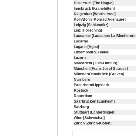
Hilversum (The Hague)
Innsbruck [Kranebitten]
Klagenfurt [Wörthersee]
Köln/Bonn [Konrad Adenauer]
Leipzig [Schkeuditz]
Linz [Horsching]
Lausanne [Lausanne-La Blecherette
Locarno
Lugano [Agno]
Luxembourg [Findel]
Luzern
Maastricht [Zuid-Limburg]
München [Franz Josef Strauss]
Münster/Osnabrück [Greven]
Nürnberg
Paderborn/Lippstadt
Rostock
Rotterdam
Saarbrücken [Ensheim]
Salzburg
Stuttgart [Echterdingen]
Wien [Schwechat]
Zürich [Zürich-Kloten]