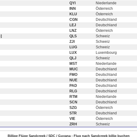
QYI
Niederlande
INN
Österreich
KLU
Österreich
CGN
Deutschland
LEJ
Deutschland
LNZ
Österreich
]
QLS
Schweiz
ZJI
Schweiz
LUG
Schweiz
LUX
Luxembourg
QLJ
Schweiz
MST
Niederlande
MUC
Deutschland
FMO
Deutschland
NUE
Deutschland
PAD
Deutschland
RLG
Deutschland
RTM
Niederlande
SCN
Deutschland
SZG
Österreich
STR
Deutschland
VIE
Österreich
ZRH
Schweiz
Billige Flüge Sandcreek / SDC / Guyana - Flug nach Sandcreek billig buchen