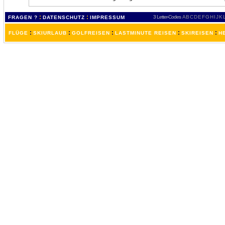
:
:
3 Letter-Codes
A
B
C
D
E
F
G
H
I
J
K
FRAGEN ?
DATENSCHUTZ
IMPRESSUM
:
:
:
:
:
FLÜGE
SKIURLAUB
GOLFREISEN
LASTMINUTE REISEN
SKIREISEN
H