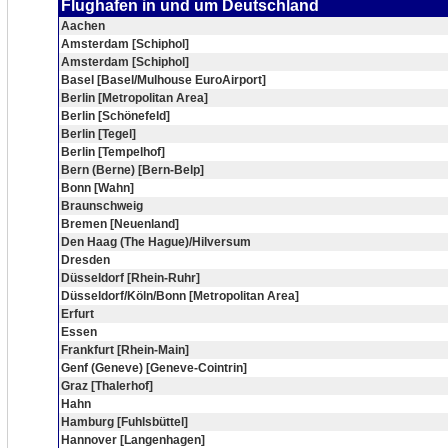
Flughafen in und um Deutschland
Aachen
Amsterdam [Schiphol]
Amsterdam [Schiphol]
Basel [Basel/Mulhouse EuroAirport]
Berlin [Metropolitan Area]
Berlin [Schönefeld]
Berlin [Tegel]
Berlin [Tempelhof]
Bern (Berne) [Bern-Belp]
Bonn [Wahn]
Braunschweig
Bremen [Neuenland]
Den Haag (The Hague)/Hilversum
Dresden
Düsseldorf [Rhein-Ruhr]
Düsseldorf/Köln/Bonn [Metropolitan Area]
Erfurt
Essen
Frankfurt [Rhein-Main]
Genf (Geneve) [Geneve-Cointrin]
Graz [Thalerhof]
Hahn
Hamburg [Fuhlsbüttel]
Hannover [Langenhagen]