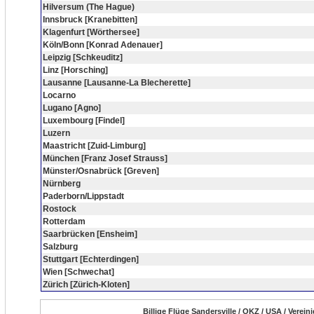
Hilversum (The Hague)
Innsbruck [Kranebitten]
Klagenfurt [Wörthersee]
Köln/Bonn [Konrad Adenauer]
Leipzig [Schkeuditz]
Linz [Horsching]
Lausanne [Lausanne-La Blecherette]
Locarno
Lugano [Agno]
Luxembourg [Findel]
Luzern
Maastricht [Zuid-Limburg]
München [Franz Josef Strauss]
Münster/Osnabrück [Greven]
Nürnberg
Paderborn/Lippstadt
Rostock
Rotterdam
Saarbrücken [Ensheim]
Salzburg
Stuttgart [Echterdingen]
Wien [Schwechat]
Zürich [Zürich-Kloten]
Billige Flüge Sandersville / OKZ / USA / Verei