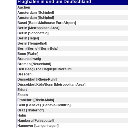
Flughafen in und um Deutschland
Aachen
Amsterdam [Schiphol]
Amsterdam [Schiphol]
Basel [Basel/Mulhouse EuroAirport]
Berlin [Metropolitan Area]
Berlin [Schönefeld]
Berlin [Tegel]
Berlin [Tempelhof]
Bern (Berne) [Bern-Belp]
Bonn [Wahn]
Braunschweig
Bremen [Neuenland]
Den Haag (The Hague)/Hilversum
Dresden
Düsseldorf [Rhein-Ruhr]
Düsseldorf/Köln/Bonn [Metropolitan Area]
Erfurt
Essen
Frankfurt [Rhein-Main]
Genf (Geneve) [Geneve-Cointrin]
Graz [Thalerhof]
Hahn
Hamburg [Fuhlsbüttel]
Hannover [Langenhagen]