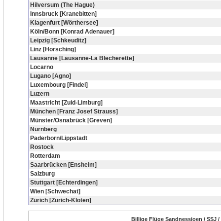
Hilversum (The Hague)
Innsbruck [Kranebitten]
Klagenfurt [Wörthersee]
Köln/Bonn [Konrad Adenauer]
Leipzig [Schkeuditz]
Linz [Horsching]
Lausanne [Lausanne-La Blecherette]
Locarno
Lugano [Agno]
Luxembourg [Findel]
Luzern
Maastricht [Zuid-Limburg]
München [Franz Josef Strauss]
Münster/Osnabrück [Greven]
Nürnberg
Paderborn/Lippstadt
Rostock
Rotterdam
Saarbrücken [Ensheim]
Salzburg
Stuttgart [Echterdingen]
Wien [Schwechat]
Zürich [Zürich-Kloten]
Billige Flüge Sandnessjoen / SSJ 