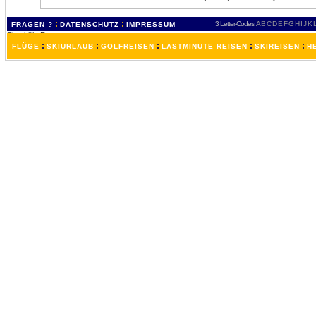
:
:
3 Letter-Codes
A
B
C
D
E
F
G
H
I
J
K
FRAGEN ?
DATENSCHUTZ
IMPRESSUM
:
:
:
:
:
FLÜGE
SKIURLAUB
GOLFREISEN
LASTMINUTE REISEN
SKIREISEN
H