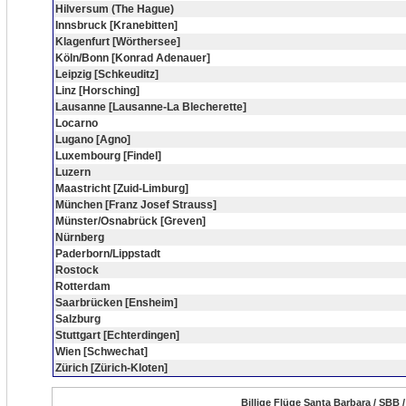
Hilversum (The Hague)
Innsbruck [Kranebitten]
Klagenfurt [Wörthersee]
Köln/Bonn [Konrad Adenauer]
Leipzig [Schkeuditz]
Linz [Horsching]
Lausanne [Lausanne-La Blecherette]
Locarno
Lugano [Agno]
Luxembourg [Findel]
Luzern
Maastricht [Zuid-Limburg]
München [Franz Josef Strauss]
Münster/Osnabrück [Greven]
Nürnberg
Paderborn/Lippstadt
Rostock
Rotterdam
Saarbrücken [Ensheim]
Salzburg
Stuttgart [Echterdingen]
Wien [Schwechat]
Zürich [Zürich-Kloten]
Billige Flüge Santa Barbara / SBB 