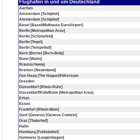
Flughafen in und um Deutschland
Aachen
Amsterdam [Schiphol]
Amsterdam [Schiphol]
Basel [Basel/Mulhouse EuroAirport]
Berlin [Metropolitan Area]
Berlin [Schönefeld]
Berlin [Tegel]
Berlin [Tempelhof]
Bern (Berne) [Bern-Belp]
Bonn [Wahn]
Braunschweig
Bremen [Neuenland]
Den Haag (The Hague)/Hilversum
Dresden
Düsseldorf [Rhein-Ruhr]
Düsseldorf/Köln/Bonn [Metropolitan Area]
Erfurt
Essen
Frankfurt [Rhein-Main]
Genf (Geneve) [Geneve-Cointrin]
Graz [Thalerhof]
Hahn
Hamburg [Fuhlsbüttel]
Hannover [Langenhagen]