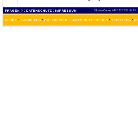
:
:
3 Letter-Codes
A
B
C
D
E
F
G
H
I
J
K
FRAGEN ?
DATENSCHUTZ
IMPRESSUM
:
:
:
:
:
FLÜGE
SKIURLAUB
GOLFREISEN
LASTMINUTE REISEN
SKIREISEN
H