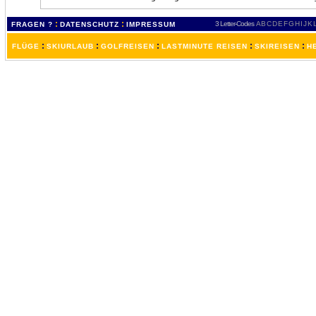
:
:
3 Letter-Codes
A
B
C
D
E
F
G
H
I
J
K
FRAGEN ?
DATENSCHUTZ
IMPRESSUM
:
:
:
:
:
FLÜGE
SKIURLAUB
GOLFREISEN
LASTMINUTE REISEN
SKIREISEN
H