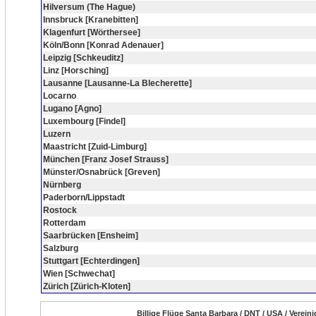
Hilversum (The Hague)
Innsbruck [Kranebitten]
Klagenfurt [Wörthersee]
Köln/Bonn [Konrad Adenauer]
Leipzig [Schkeuditz]
Linz [Horsching]
Lausanne [Lausanne-La Blecherette]
Locarno
Lugano [Agno]
Luxembourg [Findel]
Luzern
Maastricht [Zuid-Limburg]
München [Franz Josef Strauss]
Münster/Osnabrück [Greven]
Nürnberg
Paderborn/Lippstadt
Rostock
Rotterdam
Saarbrücken [Ensheim]
Salzburg
Stuttgart [Echterdingen]
Wien [Schwechat]
Zürich [Zürich-Kloten]
Billige Flüge Santa Barbara / DNT / USA / Verein