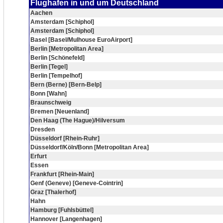
Flughafen in und um Deutschland
Aachen
Amsterdam [Schiphol]
Amsterdam [Schiphol]
Basel [Basel/Mulhouse EuroAirport]
Berlin [Metropolitan Area]
Berlin [Schönefeld]
Berlin [Tegel]
Berlin [Tempelhof]
Bern (Berne) [Bern-Belp]
Bonn [Wahn]
Braunschweig
Bremen [Neuenland]
Den Haag (The Hague)/Hilversum
Dresden
Düsseldorf [Rhein-Ruhr]
Düsseldorf/Köln/Bonn [Metropolitan Area]
Erfurt
Essen
Frankfurt [Rhein-Main]
Genf (Geneve) [Geneve-Cointrin]
Graz [Thalerhof]
Hahn
Hamburg [Fuhlsbüttel]
Hannover [Langenhagen]