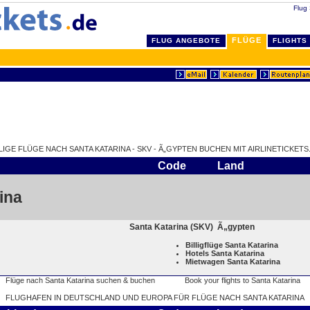
Flug 
FLÜGE
FLUG ANGEBOTE
FLIGHTS
LIGE FLÜGE NACH SANTA KATARINA - SKV - Ã„GYPTEN BUCHEN MIT AIRLINETICKETS
Code
Land
ina
Santa Katarina (SKV)
Ã„gypten
Billigflüge Santa Katarina
Hotels Santa Katarina
Mietwagen Santa Katarina
FLUGHAFEN IN DEUTSCHLAND UND EUROPA FÜR FLÜGE NACH SANTA KATARINA