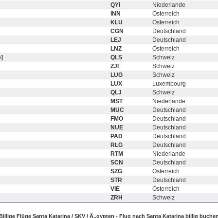
QYI
Niederlande
INN
Österreich
KLU
Österreich
CGN
Deutschland
LEJ
Deutschland
LNZ
Österreich
]
QLS
Schweiz
ZJI
Schweiz
LUG
Schweiz
LUX
Luxembourg
QLJ
Schweiz
MST
Niederlande
MUC
Deutschland
FMO
Deutschland
NUE
Deutschland
PAD
Deutschland
RLG
Deutschland
RTM
Niederlande
SCN
Deutschland
SZG
Österreich
STR
Deutschland
VIE
Österreich
ZRH
Schweiz
Billige Flüge Santa Katarina / SKV / Ã„gypten - Flug nach Santa Katarina billig buche