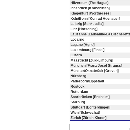
Hilversum (The Hague)
Innsbruck [Kranebitten]
Klagenfurt [Wörthersee]
Köln/Bonn [Konrad Adenauer]
Leipzig [Schkeuditz]
Linz [Horsching]
Lausanne [Lausanne-La Blecherette
Locarno
Lugano [Agno]
Luxembourg [Findel]
Luzern
Maastricht [Zuid-Limburg]
München [Franz Josef Strauss]
Münster/Osnabrück [Greven]
Nürnberg
Paderborn/Lippstadt
Rostock
Rotterdam
Saarbrücken [Ensheim]
Salzburg
Stuttgart [Echterdingen]
Wien [Schwechat]
Zürich [Zürich-Kloten]