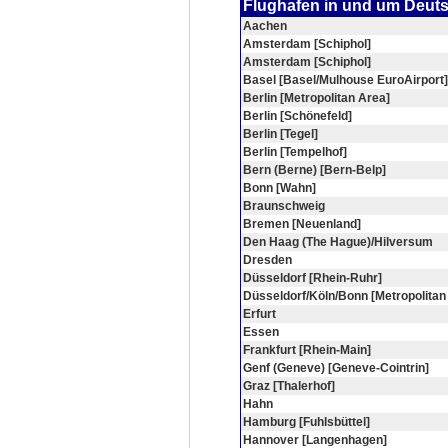
Flughafen in und um Deut
Aachen
Amsterdam [Schiphol]
Amsterdam [Schiphol]
Basel [Basel/Mulhouse EuroAirport]
Berlin [Metropolitan Area]
Berlin [Schönefeld]
Berlin [Tegel]
Berlin [Tempelhof]
Bern (Berne) [Bern-Belp]
Bonn [Wahn]
Braunschweig
Bremen [Neuenland]
Den Haag (The Hague)/Hilversum
Dresden
Düsseldorf [Rhein-Ruhr]
Düsseldorf/Köln/Bonn [Metropolitan
Erfurt
Essen
Frankfurt [Rhein-Main]
Genf (Geneve) [Geneve-Cointrin]
Graz [Thalerhof]
Hahn
Hamburg [Fuhlsbüttel]
Hannover [Langenhagen]