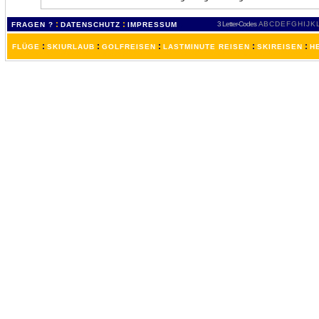
:
:
3 Letter-Codes
A
B
C
D
E
F
G
H
I
J
K
FRAGEN ?
DATENSCHUTZ
IMPRESSUM
:
:
:
:
:
FLÜGE
SKIURLAUB
GOLFREISEN
LASTMINUTE REISEN
SKIREISEN
H