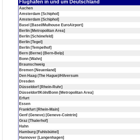
Flughafen in und um Deutschland
Aachen
Amsterdam [Schiphol]
Amsterdam [Schiphol]
Basel [Basel/Mulhouse EuroAirport]
Berlin [Metropolitan Area]
Berlin [Schönefeld]
Berlin [Tegel]
Berlin [Tempelhof]
Bern (Berne) [Bern-Belp]
Bonn [Wahn]
Braunschweig
Bremen [Neuenland]
Den Haag (The Hague)/Hilversum
Dresden
Düsseldorf [Rhein-Ruhr]
Düsseldorf/Köln/Bonn [Metropolitan Area]
Erfurt
Essen
Frankfurt [Rhein-Main]
Genf (Geneve) [Geneve-Cointrin]
Graz [Thalerhof]
Hahn
Hamburg [Fuhlsbüttel]
Hannover [Langenhagen]