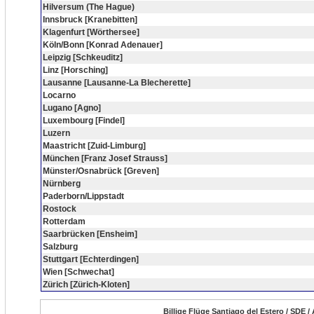
Hilversum (The Hague)
Innsbruck [Kranebitten]
Klagenfurt [Wörthersee]
Köln/Bonn [Konrad Adenauer]
Leipzig [Schkeuditz]
Linz [Horsching]
Lausanne [Lausanne-La Blecherette]
Locarno
Lugano [Agno]
Luxembourg [Findel]
Luzern
Maastricht [Zuid-Limburg]
München [Franz Josef Strauss]
Münster/Osnabrück [Greven]
Nürnberg
Paderborn/Lippstadt
Rostock
Rotterdam
Saarbrücken [Ensheim]
Salzburg
Stuttgart [Echterdingen]
Wien [Schwechat]
Zürich [Zürich-Kloten]
Billige Flüge Santiago del Estero / SDE /