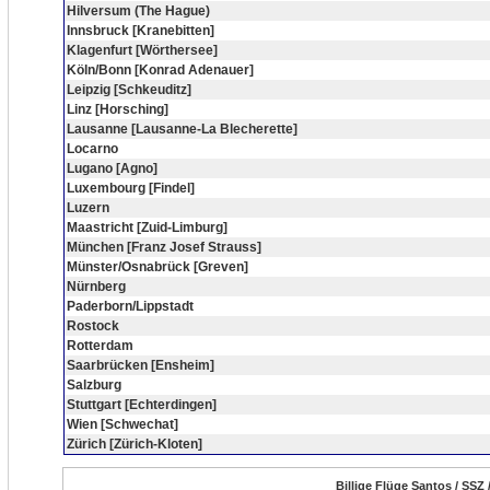
Hilversum (The Hague)
Innsbruck [Kranebitten]
Klagenfurt [Wörthersee]
Köln/Bonn [Konrad Adenauer]
Leipzig [Schkeuditz]
Linz [Horsching]
Lausanne [Lausanne-La Blecherette]
Locarno
Lugano [Agno]
Luxembourg [Findel]
Luzern
Maastricht [Zuid-Limburg]
München [Franz Josef Strauss]
Münster/Osnabrück [Greven]
Nürnberg
Paderborn/Lippstadt
Rostock
Rotterdam
Saarbrücken [Ensheim]
Salzburg
Stuttgart [Echterdingen]
Wien [Schwechat]
Zürich [Zürich-Kloten]
Billige Flüge Santos / SSZ 