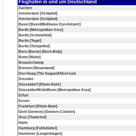
Flughafen in und um Deutschland
Aachen
Amsterdam [Schiphol]
Amsterdam [Schiphol]
Basel [Basel/Mulhouse EuroAirport]
Berlin [Metropolitan Area]
Berlin [Schönefeld]
Berlin [Tegel]
Berlin [Tempelhof]
Bern (Berne) [Bern-Belp]
Bonn [Wahn]
Braunschweig
Bremen [Neuenland]
Den Haag (The Hague)/Hilversum
Dresden
Düsseldorf [Rhein-Ruhr]
Düsseldorf/Köln/Bonn [Metropolitan Area]
Erfurt
Essen
Frankfurt [Rhein-Main]
Genf (Geneve) [Geneve-Cointrin]
Graz [Thalerhof]
Hahn
Hamburg [Fuhlsbüttel]
Hannover [Langenhagen]