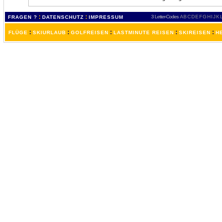
:
:
3 Letter-Codes
A
B
C
D
E
F
G
H
I
J
K
FRAGEN ?
DATENSCHUTZ
IMPRESSUM
:
:
:
:
:
FLÜGE
SKIURLAUB
GOLFREISEN
LASTMINUTE REISEN
SKIREISEN
H