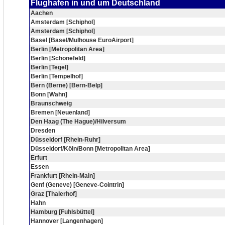
Flughafen in und um Deutschland
Aachen
Amsterdam [Schiphol]
Amsterdam [Schiphol]
Basel [Basel/Mulhouse EuroAirport]
Berlin [Metropolitan Area]
Berlin [Schönefeld]
Berlin [Tegel]
Berlin [Tempelhof]
Bern (Berne) [Bern-Belp]
Bonn [Wahn]
Braunschweig
Bremen [Neuenland]
Den Haag (The Hague)/Hilversum
Dresden
Düsseldorf [Rhein-Ruhr]
Düsseldorf/Köln/Bonn [Metropolitan Area]
Erfurt
Essen
Frankfurt [Rhein-Main]
Genf (Geneve) [Geneve-Cointrin]
Graz [Thalerhof]
Hahn
Hamburg [Fuhlsbüttel]
Hannover [Langenhagen]