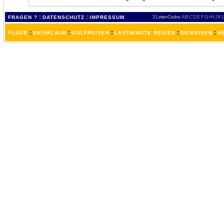
:
:
3 Letter-Codes
A
B
C
D
E
F
G
H
I
J
K
FRAGEN ?
DATENSCHUTZ
IMPRESSUM
:
:
:
:
:
FLÜGE
SKIURLAUB
GOLFREISEN
LASTMINUTE REISEN
SKIREISEN
H