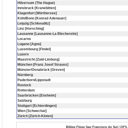
Hilversum (The Hague)
Innsbruck [Kranebitten]
Klagenfurt [Wörthersee]
Köln/Bonn [Konrad Adenauer]
Leipzig [Schkeuditz]
Linz [Horsching]
Lausanne [Lausanne-La Blecherette]
Locarno
Lugano [Agno]
Luxembourg [Findel]
Luzern
Maastricht [Zuid-Limburg]
München [Franz Josef Strauss]
Münster/Osnabrück [Greven]
Nürnberg
Paderborn/Lippstadt
Rostock
Rotterdam
Saarbrücken [Ensheim]
Salzburg
Stuttgart [Echterdingen]
Wien [Schwechat]
Zürich [Zürich-Kloten]
Billige Flüge Sao Francisco do Sul / QFS 