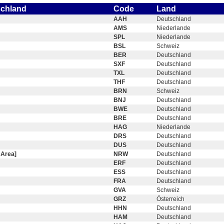
schland
Code
Land
AAH
Deutschland
AMS
Niederlande
SPL
Niederlande
BSL
Schweiz
BER
Deutschland
SXF
Deutschland
TXL
Deutschland
THF
Deutschland
BRN
Schweiz
BNJ
Deutschland
BWE
Deutschland
BRE
Deutschland
HAG
Niederlande
DRS
Deutschland
DUS
Deutschland
 Area]
NRW
Deutschland
ERF
Deutschland
ESS
Deutschland
FRA
Deutschland
GVA
Schweiz
GRZ
Österreich
HHN
Deutschland
HAM
Deutschland