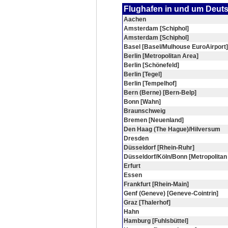
Flughafen in und um Deut
Aachen
Amsterdam [Schiphol]
Amsterdam [Schiphol]
Basel [Basel/Mulhouse EuroAirport]
Berlin [Metropolitan Area]
Berlin [Schönefeld]
Berlin [Tegel]
Berlin [Tempelhof]
Bern (Berne) [Bern-Belp]
Bonn [Wahn]
Braunschweig
Bremen [Neuenland]
Den Haag (The Hague)/Hilversum
Dresden
Düsseldorf [Rhein-Ruhr]
Düsseldorf/Köln/Bonn [Metropolitan
Erfurt
Essen
Frankfurt [Rhein-Main]
Genf (Geneve) [Geneve-Cointrin]
Graz [Thalerhof]
Hahn
Hamburg [Fuhlsbüttel]