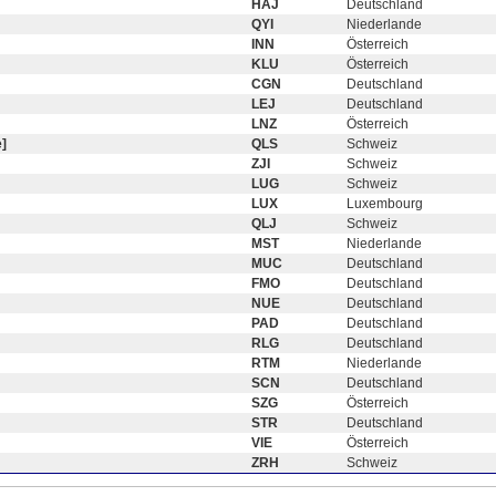
HAJ
Deutschland
QYI
Niederlande
INN
Österreich
KLU
Österreich
CGN
Deutschland
LEJ
Deutschland
LNZ
Österreich
]
QLS
Schweiz
ZJI
Schweiz
LUG
Schweiz
LUX
Luxembourg
QLJ
Schweiz
MST
Niederlande
MUC
Deutschland
FMO
Deutschland
NUE
Deutschland
PAD
Deutschland
RLG
Deutschland
RTM
Niederlande
SCN
Deutschland
SZG
Österreich
STR
Deutschland
VIE
Österreich
ZRH
Schweiz