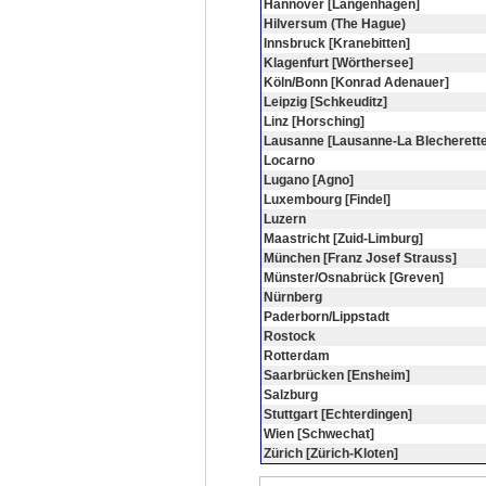
Hannover [Langenhagen]
Hilversum (The Hague)
Innsbruck [Kranebitten]
Klagenfurt [Wörthersee]
Köln/Bonn [Konrad Adenauer]
Leipzig [Schkeuditz]
Linz [Horsching]
Lausanne [Lausanne-La Blecherette
Locarno
Lugano [Agno]
Luxembourg [Findel]
Luzern
Maastricht [Zuid-Limburg]
München [Franz Josef Strauss]
Münster/Osnabrück [Greven]
Nürnberg
Paderborn/Lippstadt
Rostock
Rotterdam
Saarbrücken [Ensheim]
Salzburg
Stuttgart [Echterdingen]
Wien [Schwechat]
Zürich [Zürich-Kloten]