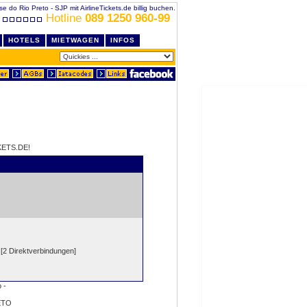
e do Rio Preto - SJP mit AirlineTickets.de billig buchen.
Hotline
089 1250 960-99
HOTELS
MIETWAGEN
INFOS
KETS.DE!
[2 Direktverbindungen]
ETO