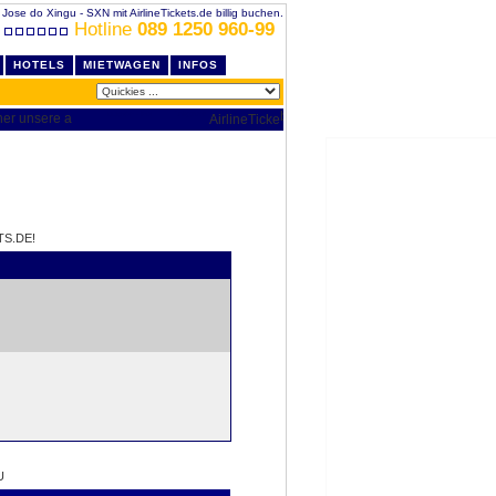
Jose do Xingu - SXN mit AirlineTickets.de billig buchen.
Hotline
089 1250 960-99
HOTELS
MIETWAGEN
INFOS
TS.DE!
U