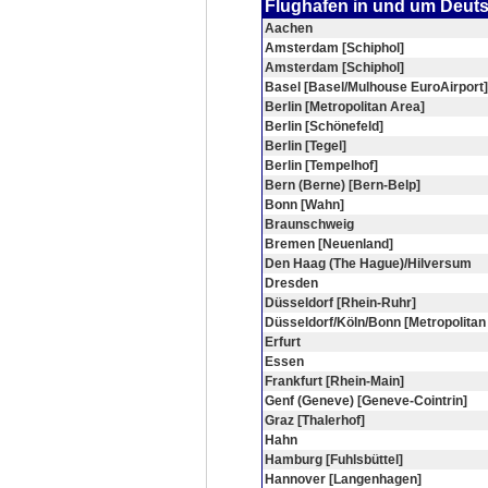
Flughafen in und um Deut
Aachen
Amsterdam [Schiphol]
Amsterdam [Schiphol]
Basel [Basel/Mulhouse EuroAirport]
Berlin [Metropolitan Area]
Berlin [Schönefeld]
Berlin [Tegel]
Berlin [Tempelhof]
Bern (Berne) [Bern-Belp]
Bonn [Wahn]
Braunschweig
Bremen [Neuenland]
Den Haag (The Hague)/Hilversum
Dresden
Düsseldorf [Rhein-Ruhr]
Düsseldorf/Köln/Bonn [Metropolitan
Erfurt
Essen
Frankfurt [Rhein-Main]
Genf (Geneve) [Geneve-Cointrin]
Graz [Thalerhof]
Hahn
Hamburg [Fuhlsbüttel]
Hannover [Langenhagen]