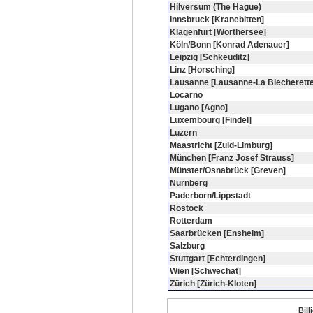
Hilversum (The Hague)
Innsbruck [Kranebitten]
Klagenfurt [Wörthersee]
Köln/Bonn [Konrad Adenauer]
Leipzig [Schkeuditz]
Linz [Horsching]
Lausanne [Lausanne-La Blecherette
Locarno
Lugano [Agno]
Luxembourg [Findel]
Luzern
Maastricht [Zuid-Limburg]
München [Franz Josef Strauss]
Münster/Osnabrück [Greven]
Nürnberg
Paderborn/Lippstadt
Rostock
Rotterdam
Saarbrücken [Ensheim]
Salzburg
Stuttgart [Echterdingen]
Wien [Schwechat]
Zürich [Zürich-Kloten]
Bill