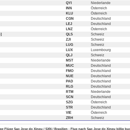
QYI
Niederlande
INN
Österreich
KLU
Österreich
CGN
Deutschland
LEJ
Deutschland
LNZ
Österreich
]
QLS
Schweiz
ZJI
Schweiz
LUG
Schweiz
LUX
Luxembourg
QLJ
Schweiz
MST
Niederlande
MUC
Deutschland
FMO
Deutschland
NUE
Deutschland
PAD
Deutschland
RLG
Deutschland
RTM
Niederlande
SCN
Deutschland
SZG
Österreich
STR
Deutschland
VIE
Österreich
ZRH
Schweiz
ige Flüge Sao Jose do Xingu / SXN / Brasilien - Flug nach Sao Jose do Xingu billig b