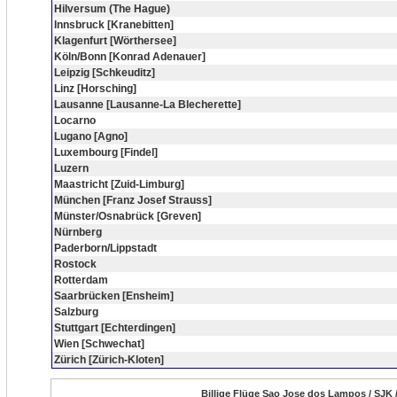
Hilversum (The Hague)
Innsbruck [Kranebitten]
Klagenfurt [Wörthersee]
Köln/Bonn [Konrad Adenauer]
Leipzig [Schkeuditz]
Linz [Horsching]
Lausanne [Lausanne-La Blecherette]
Locarno
Lugano [Agno]
Luxembourg [Findel]
Luzern
Maastricht [Zuid-Limburg]
München [Franz Josef Strauss]
Münster/Osnabrück [Greven]
Nürnberg
Paderborn/Lippstadt
Rostock
Rotterdam
Saarbrücken [Ensheim]
Salzburg
Stuttgart [Echterdingen]
Wien [Schwechat]
Zürich [Zürich-Kloten]
Billige Flüge Sao Jose dos Lampos / SJK 