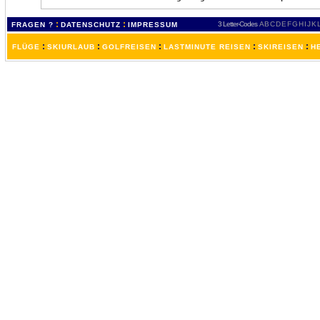
:
:
3 Letter-Codes
A
B
C
D
E
F
G
H
I
J
K
FRAGEN ?
DATENSCHUTZ
IMPRESSUM
:
:
:
:
:
FLÜGE
SKIURLAUB
GOLFREISEN
LASTMINUTE REISEN
SKIREISEN
H