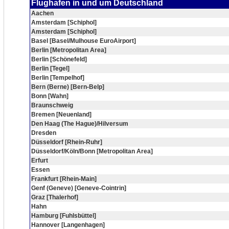
Flughafen in und um Deutschland
Aachen
Amsterdam [Schiphol]
Amsterdam [Schiphol]
Basel [Basel/Mulhouse EuroAirport]
Berlin [Metropolitan Area]
Berlin [Schönefeld]
Berlin [Tegel]
Berlin [Tempelhof]
Bern (Berne) [Bern-Belp]
Bonn [Wahn]
Braunschweig
Bremen [Neuenland]
Den Haag (The Hague)/Hilversum
Dresden
Düsseldorf [Rhein-Ruhr]
Düsseldorf/Köln/Bonn [Metropolitan Area]
Erfurt
Essen
Frankfurt [Rhein-Main]
Genf (Geneve) [Geneve-Cointrin]
Graz [Thalerhof]
Hahn
Hamburg [Fuhlsbüttel]
Hannover [Langenhagen]