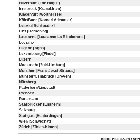
Hilversum (The Hague)
Innsbruck [Kranebitten]
Klagenfurt [Wörthersee]
Köln/Bonn [Konrad Adenauer]
Leipzig [Schkeuditz]
Linz [Horsching]
Lausanne [Lausanne-La Blecherette]
Locarno
Lugano [Agno]
Luxembourg [Findel]
Luzern
Maastricht [Zuid-Limburg]
München [Franz Josef Strauss]
Münster/Osnabrück [Greven]
Nürnberg
Paderborn/Lippstadt
Rostock
Rotterdam
Saarbrücken [Ensheim]
Salzburg
Stuttgart [Echterdingen]
Wien [Schwechat]
Zürich [Zürich-Kloten]
Billige Flüge Sarh / SR