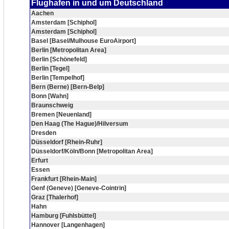
Flughafen in und um Deutschland
Aachen
Amsterdam [Schiphol]
Amsterdam [Schiphol]
Basel [Basel/Mulhouse EuroAirport]
Berlin [Metropolitan Area]
Berlin [Schönefeld]
Berlin [Tegel]
Berlin [Tempelhof]
Bern (Berne) [Bern-Belp]
Bonn [Wahn]
Braunschweig
Bremen [Neuenland]
Den Haag (The Hague)/Hilversum
Dresden
Düsseldorf [Rhein-Ruhr]
Düsseldorf/Köln/Bonn [Metropolitan Area]
Erfurt
Essen
Frankfurt [Rhein-Main]
Genf (Geneve) [Geneve-Cointrin]
Graz [Thalerhof]
Hahn
Hamburg [Fuhlsbüttel]
Hannover [Langenhagen]