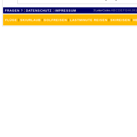
:
:
3 Letter-Codes
A
B
C
D
E
F
G
H
I
J
K
FRAGEN ?
DATENSCHUTZ
IMPRESSUM
:
:
:
:
:
FLÜGE
SKIURLAUB
GOLFREISEN
LASTMINUTE REISEN
SKIREISEN
H