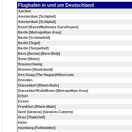
Flughafen in und um Deutschland
Aachen
Amsterdam [Schiphol]
Amsterdam [Schiphol]
Basel [Basel/Mulhouse EuroAirport]
Berlin [Metropolitan Area]
Berlin [Schönefeld]
Berlin [Tegel]
Berlin [Tempelhof]
Bern (Berne) [Bern-Belp]
Bonn [Wahn]
Braunschweig
Bremen [Neuenland]
Den Haag (The Hague)/Hilversum
Dresden
Düsseldorf [Rhein-Ruhr]
Düsseldorf/Köln/Bonn [Metropolitan Area]
Erfurt
Essen
Frankfurt [Rhein-Main]
Genf (Geneve) [Geneve-Cointrin]
Graz [Thalerhof]
Hahn
Hamburg [Fuhlsbüttel]