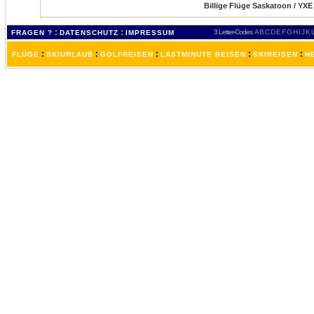
Billige Flüge Saskatoon / YXE
:
:
3 Letter-Codes
A
B
C
D
E
F
G
H
I
J
K
FRAGEN ?
DATENSCHUTZ
IMPRESSUM
:
:
:
:
:
FLÜGE
SKIURLAUB
GOLFREISEN
LASTMINUTE REISEN
SKIREISEN
H