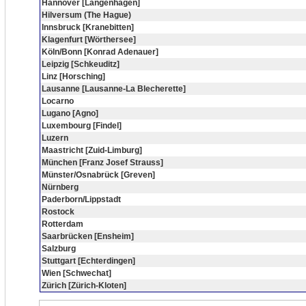
Hannover [Langenhagen]
Hilversum (The Hague)
Innsbruck [Kranebitten]
Klagenfurt [Wörthersee]
Köln/Bonn [Konrad Adenauer]
Leipzig [Schkeuditz]
Linz [Horsching]
Lausanne [Lausanne-La Blecherette]
Locarno
Lugano [Agno]
Luxembourg [Findel]
Luzern
Maastricht [Zuid-Limburg]
München [Franz Josef Strauss]
Münster/Osnabrück [Greven]
Nürnberg
Paderborn/Lippstadt
Rostock
Rotterdam
Saarbrücken [Ensheim]
Salzburg
Stuttgart [Echterdingen]
Wien [Schwechat]
Zürich [Zürich-Kloten]