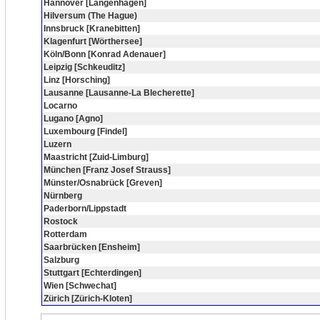
Hannover [Langenhagen]
Hilversum (The Hague)
Innsbruck [Kranebitten]
Klagenfurt [Wörthersee]
Köln/Bonn [Konrad Adenauer]
Leipzig [Schkeuditz]
Linz [Horsching]
Lausanne [Lausanne-La Blecherette]
Locarno
Lugano [Agno]
Luxembourg [Findel]
Luzern
Maastricht [Zuid-Limburg]
München [Franz Josef Strauss]
Münster/Osnabrück [Greven]
Nürnberg
Paderborn/Lippstadt
Rostock
Rotterdam
Saarbrücken [Ensheim]
Salzburg
Stuttgart [Echterdingen]
Wien [Schwechat]
Zürich [Zürich-Kloten]