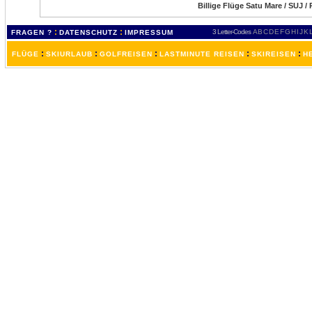
Billige Flüge Satu Mare / SUJ 
:
:
3 Letter-Codes
A
B
C
D
E
F
G
H
I
J
K
FRAGEN ?
DATENSCHUTZ
IMPRESSUM
:
:
:
:
:
FLÜGE
SKIURLAUB
GOLFREISEN
LASTMINUTE REISEN
SKIREISEN
H