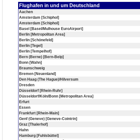
Flughafen in und um Deutschland
Aachen
Amsterdam [Schiphol]
Amsterdam [Schiphol]
Basel [Basel/Mulhouse EuroAirport]
Berlin [Metropolitan Area]
Berlin [Schönefeld]
Berlin [Tegel]
Berlin [Tempelhof]
Bern (Berne) [Bern-Belp]
Bonn [Wahn]
Braunschweig
Bremen [Neuenland]
Den Haag (The Hague)/Hilversum
Dresden
Düsseldorf [Rhein-Ruhr]
Düsseldorf/Köln/Bonn [Metropolitan Area]
Erfurt
Essen
Frankfurt [Rhein-Main]
Genf (Geneve) [Geneve-Cointrin]
Graz [Thalerhof]
Hahn
Hamburg [Fuhlsbüttel]