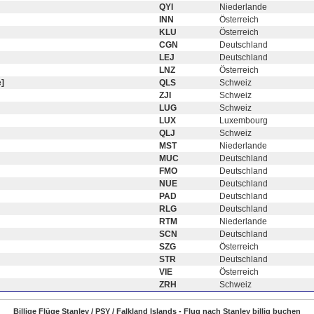
QYI
Niederlande
INN
Österreich
KLU
Österreich
CGN
Deutschland
LEJ
Deutschland
LNZ
Österreich
]
QLS
Schweiz
ZJI
Schweiz
LUG
Schweiz
LUX
Luxembourg
QLJ
Schweiz
MST
Niederlande
MUC
Deutschland
FMO
Deutschland
NUE
Deutschland
PAD
Deutschland
RLG
Deutschland
RTM
Niederlande
SCN
Deutschland
SZG
Österreich
STR
Deutschland
VIE
Österreich
ZRH
Schweiz
Billige Flüge Stanley / PSY / Falkland Islands - Flug nach Stanley billig buchen