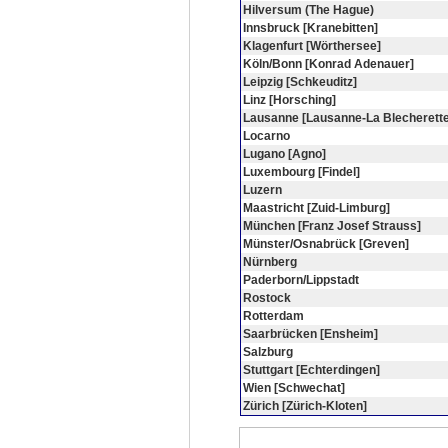
Hilversum (The Hague)
Innsbruck [Kranebitten]
Klagenfurt [Wörthersee]
Köln/Bonn [Konrad Adenauer]
Leipzig [Schkeuditz]
Linz [Horsching]
Lausanne [Lausanne-La Blecherette
Locarno
Lugano [Agno]
Luxembourg [Findel]
Luzern
Maastricht [Zuid-Limburg]
München [Franz Josef Strauss]
Münster/Osnabrück [Greven]
Nürnberg
Paderborn/Lippstadt
Rostock
Rotterdam
Saarbrücken [Ensheim]
Salzburg
Stuttgart [Echterdingen]
Wien [Schwechat]
Zürich [Zürich-Kloten]