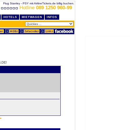
Flug Stanley - PSY mit AirlineTickets.de billig buchen.
Hotline
089 1250 960-99
HOTELS
MIETWAGEN
INFOS
.DE!