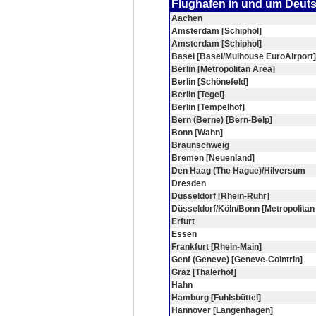
Flughafen in und um Deut
Aachen
Amsterdam [Schiphol]
Amsterdam [Schiphol]
Basel [Basel/Mulhouse EuroAirport]
Berlin [Metropolitan Area]
Berlin [Schönefeld]
Berlin [Tegel]
Berlin [Tempelhof]
Bern (Berne) [Bern-Belp]
Bonn [Wahn]
Braunschweig
Bremen [Neuenland]
Den Haag (The Hague)/Hilversum
Dresden
Düsseldorf [Rhein-Ruhr]
Düsseldorf/Köln/Bonn [Metropolitan
Erfurt
Essen
Frankfurt [Rhein-Main]
Genf (Geneve) [Geneve-Cointrin]
Graz [Thalerhof]
Hahn
Hamburg [Fuhlsbüttel]
Hannover [Langenhagen]