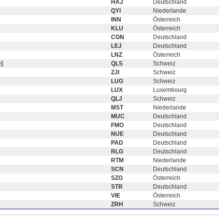
HAJ
Deutschland
QYI
Niederlande
INN
Österreich
KLU
Österreich
CGN
Deutschland
LEJ
Deutschland
LNZ
Österreich
]
QLS
Schweiz
ZJI
Schweiz
LUG
Schweiz
LUX
Luxembourg
QLJ
Schweiz
MST
Niederlande
MUC
Deutschland
FMO
Deutschland
NUE
Deutschland
PAD
Deutschland
RLG
Deutschland
RTM
Niederlande
SCN
Deutschland
SZG
Österreich
STR
Deutschland
VIE
Österreich
ZRH
Schweiz