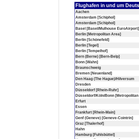
Flughafen in und um Deut
Aachen
Amsterdam [Schiphol]
Amsterdam [Schiphol]
Basel [Basel/Mulhouse EuroAirport]
Berlin [Metropolitan Area]
Berlin [Schönefeld]
Berlin [Tegel]
Berlin [Tempelhof]
Bern (Berne) [Bern-Belp]
Bonn [Wahn]
Braunschweig
Bremen [Neuenland]
Den Haag (The Hague)/Hilversum
Dresden
Düsseldorf [Rhein-Ruhr]
Düsseldorf/Köln/Bonn [Metropolitan
Erfurt
Essen
Frankfurt [Rhein-Main]
Genf (Geneve) [Geneve-Cointrin]
Graz [Thalerhof]
Hahn
Hamburg [Fuhlsbüttel]