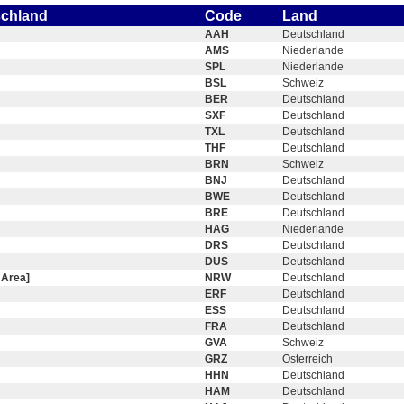
schland
Code
Land
AAH
Deutschland
AMS
Niederlande
SPL
Niederlande
BSL
Schweiz
BER
Deutschland
SXF
Deutschland
TXL
Deutschland
THF
Deutschland
BRN
Schweiz
BNJ
Deutschland
BWE
Deutschland
BRE
Deutschland
HAG
Niederlande
DRS
Deutschland
DUS
Deutschland
 Area]
NRW
Deutschland
ERF
Deutschland
ESS
Deutschland
FRA
Deutschland
GVA
Schweiz
GRZ
Österreich
HHN
Deutschland
HAM
Deutschland