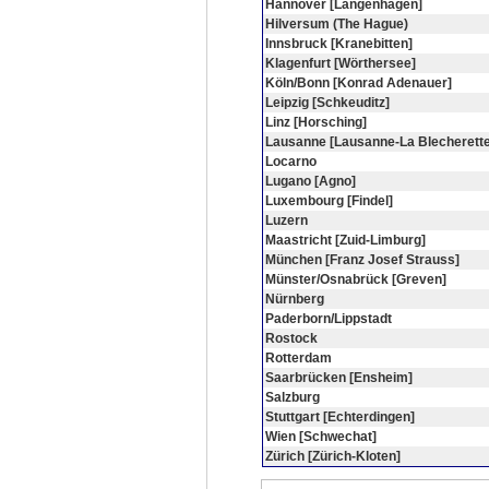
Hannover [Langenhagen]
Hilversum (The Hague)
Innsbruck [Kranebitten]
Klagenfurt [Wörthersee]
Köln/Bonn [Konrad Adenauer]
Leipzig [Schkeuditz]
Linz [Horsching]
Lausanne [Lausanne-La Blecherette
Locarno
Lugano [Agno]
Luxembourg [Findel]
Luzern
Maastricht [Zuid-Limburg]
München [Franz Josef Strauss]
Münster/Osnabrück [Greven]
Nürnberg
Paderborn/Lippstadt
Rostock
Rotterdam
Saarbrücken [Ensheim]
Salzburg
Stuttgart [Echterdingen]
Wien [Schwechat]
Zürich [Zürich-Kloten]