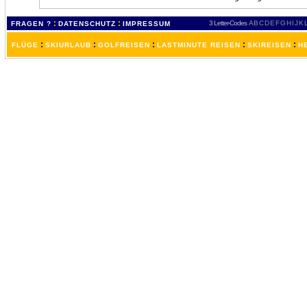
:
:
3 Letter-Codes
A
B
C
D
E
F
G
H
I
J
K
FRAGEN ?
DATENSCHUTZ
IMPRESSUM
:
:
:
:
:
FLÜGE
SKIURLAUB
GOLFREISEN
LASTMINUTE REISEN
SKIREISEN
H