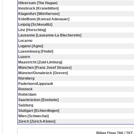
Hilversum (The Hague)
Innsbruck [Kranebitten]
Klagenfurt [Wörthersee]
Köln/Bonn [Konrad Adenauer]
Leipzig [Schkeuditz]
Linz [Horsching]
Lausanne [Lausanne-La Blecherette]
Locarno
Lugano [Agno]
Luxembourg [Findel]
Luzern
Maastricht [Zuid-Limburg]
München [Franz Josef Strauss]
Münster/Osnabrück [Greven]
Nürnberg
Paderborn/Lippstadt
Rostock
Rotterdam
Saarbrücken [Ensheim]
Salzburg
Stuttgart [Echterdingen]
Wien [Schwechat]
Zürich [Zürich-Kloten]
Billige Flüge TAK / TKT 