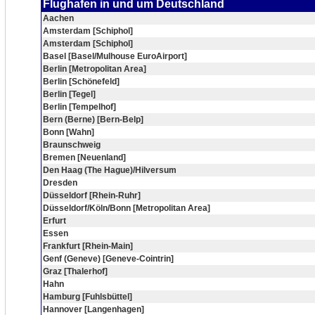
Flughafen in und um Deutschland
Aachen
Amsterdam [Schiphol]
Amsterdam [Schiphol]
Basel [Basel/Mulhouse EuroAirport]
Berlin [Metropolitan Area]
Berlin [Schönefeld]
Berlin [Tegel]
Berlin [Tempelhof]
Bern (Berne) [Bern-Belp]
Bonn [Wahn]
Braunschweig
Bremen [Neuenland]
Den Haag (The Hague)/Hilversum
Dresden
Düsseldorf [Rhein-Ruhr]
Düsseldorf/Köln/Bonn [Metropolitan Area]
Erfurt
Essen
Frankfurt [Rhein-Main]
Genf (Geneve) [Geneve-Cointrin]
Graz [Thalerhof]
Hahn
Hamburg [Fuhlsbüttel]
Hannover [Langenhagen]