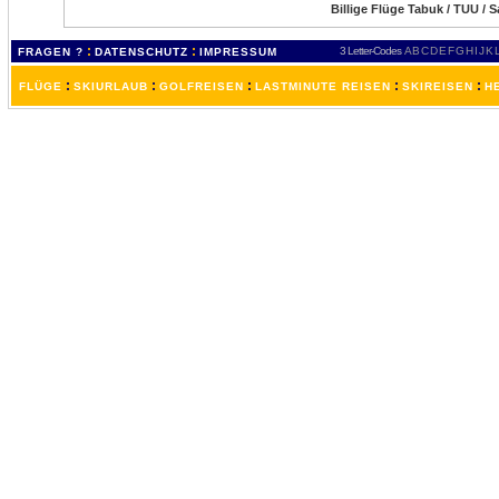
Billige Flüge Tabuk / TUU / 
:
:
3 Letter-Codes
A
B
C
D
E
F
G
H
I
J
K
FRAGEN ?
DATENSCHUTZ
IMPRESSUM
:
:
:
:
:
FLÜGE
SKIURLAUB
GOLFREISEN
LASTMINUTE REISEN
SKIREISEN
H