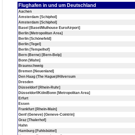
Flughafen in und um Deutschland
Aachen
Amsterdam [Schiphol]
Amsterdam [Schiphol]
Basel [Basel/Mulhouse EuroAirport]
Berlin [Metropolitan Area]
Berlin [Schönefeld]
Berlin [Tegel]
Berlin [Tempelhof]
Bern (Berne) [Bern-Belp]
Bonn [Wahn]
Braunschweig
Bremen [Neuenland]
Den Haag (The Hague)/Hilversum
Dresden
Düsseldorf [Rhein-Ruhr]
Düsseldorf/Köln/Bonn [Metropolitan Area]
Erfurt
Essen
Frankfurt [Rhein-Main]
Genf (Geneve) [Geneve-Cointrin]
Graz [Thalerhof]
Hahn
Hamburg [Fuhlsbüttel]