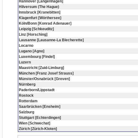
Hannover [Langenhagen]
Hilversum (The Hague)
Innsbruck [Kranebitten]
Klagenfurt [Wörthersee]
Köln/Bonn [Konrad Adenauer]
Leipzig [Schkeuditz]
Linz [Horsching]
Lausanne [Lausanne-La Blecherette]
Locarno
Lugano [Agno]
Luxembourg [Findel]
Luzern
Maastricht [Zuid-Limburg]
München [Franz Josef Strauss]
Münster/Osnabrück [Greven]
Nürnberg
Paderborn/Lippstadt
Rostock
Rotterdam
Saarbrücken [Ensheim]
Salzburg
Stuttgart [Echterdingen]
Wien [Schwechat]
Zürich [Zürich-Kloten]