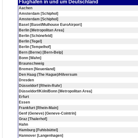
Flughafen in und um Deutschland
Aachen
Amsterdam [Schiphol]
Amsterdam [Schiphol]
Basel [Basel/Mulhouse EuroAirport]
Berlin [Metropolitan Area]
Berlin [Schönefeld]
Berlin [Tegel]
Berlin [Tempelhof]
Bern (Berne) [Bern-Belp]
Bonn [Wahn]
Braunschweig
Bremen [Neuenland]
Den Haag (The Hague)/Hilversum
Dresden
Düsseldorf [Rhein-Ruhr]
Düsseldorf/Köln/Bonn [Metropolitan Area]
Erfurt
Essen
Frankfurt [Rhein-Main]
Genf (Geneve) [Geneve-Cointrin]
Graz [Thalerhof]
Hahn
Hamburg [Fuhlsbüttel]
Hannover [Langenhagen]