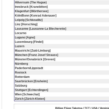
Hilversum (The Hague)
Innsbruck [Kranebitten]
Klagenfurt [Wörthersee]
Köln/Bonn [Konrad Adenauer]
Leipzig [Schkeuditz]
Linz [Horsching]
Lausanne [Lausanne-La Blecherette]
Locarno
Lugano [Agno]
Luxembourg [Findel]
Luzern
Maastricht [Zuid-Limburg]
München [Franz Josef Strauss]
Münster/Osnabrück [Greven]
Nürnberg
Paderborn/Lippstadt
Rostock
Rotterdam
Saarbrücken [Ensheim]
Salzburg
Stuttgart [Echterdingen]
Wien [Schwechat]
Zürich [Zürich-Kloten]
Billige Flüge Takotna / TCT / USA / Verein