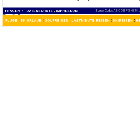
:
:
3 Letter-Codes
A
B
C
D
E
F
G
H
I
J
K
FRAGEN ?
DATENSCHUTZ
IMPRESSUM
:
:
:
:
:
FLÜGE
SKIURLAUB
GOLFREISEN
LASTMINUTE REISEN
SKIREISEN
H