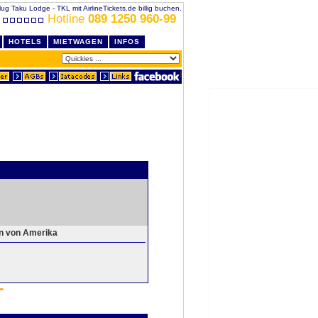
lug Taku Lodge - TKL mit AirlineTickets.de billig buchen.
Hotline
089 1250 960-99
HOTELS
MIETWAGEN
INFOS
en von Amerika