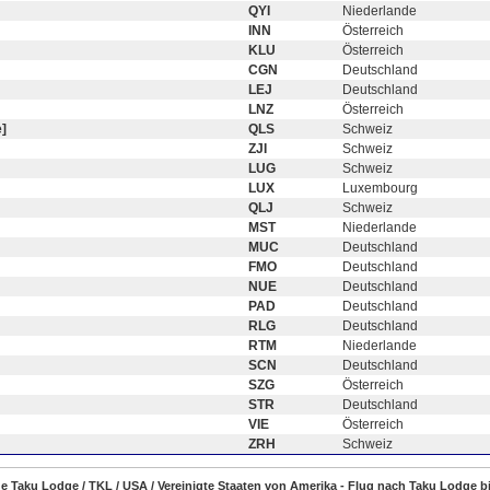
QYI
Niederlande
INN
Österreich
KLU
Österreich
CGN
Deutschland
LEJ
Deutschland
LNZ
Österreich
]
QLS
Schweiz
ZJI
Schweiz
LUG
Schweiz
LUX
Luxembourg
QLJ
Schweiz
MST
Niederlande
MUC
Deutschland
FMO
Deutschland
NUE
Deutschland
PAD
Deutschland
RLG
Deutschland
RTM
Niederlande
SCN
Deutschland
SZG
Österreich
STR
Deutschland
VIE
Österreich
ZRH
Schweiz
ge Taku Lodge / TKL / USA / Vereinigte Staaten von Amerika - Flug nach Taku Lodge b