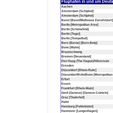
Flughafen in und um Deut
Aachen
Amsterdam [Schiphol]
Amsterdam [Schiphol]
Basel [Basel/Mulhouse EuroAirport]
Berlin [Metropolitan Area]
Berlin [Schönefeld]
Berlin [Tegel]
Berlin [Tempelhof]
Bern (Berne) [Bern-Belp]
Bonn [Wahn]
Braunschweig
Bremen [Neuenland]
Den Haag (The Hague)/Hilversum
Dresden
Düsseldorf [Rhein-Ruhr]
Düsseldorf/Köln/Bonn [Metropolitan
Erfurt
Essen
Frankfurt [Rhein-Main]
Genf (Geneve) [Geneve-Cointrin]
Graz [Thalerhof]
Hahn
Hamburg [Fuhlsbüttel]
Hannover [Langenhagen]