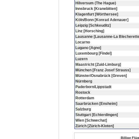
Hilversum (The Hague)
Innsbruck [Kranebitten]
Klagenfurt [Wörthersee]
Köln/Bonn [Konrad Adenauer]
Leipzig [Schkeuditz]
Linz [Horsching]
Lausanne [Lausanne-La Blecherette
Locarno
Lugano [Agno]
Luxembourg [Findel]
Luzern
Maastricht [Zuid-Limburg]
München [Franz Josef Strauss]
Münster/Osnabrück [Greven]
Nürnberg
Paderborn/Lippstadt
Rostock
Rotterdam
Saarbrücken [Ensheim]
Salzburg
Stuttgart [Echterdingen]
Wien [Schwechat]
Zürich [Zürich-Kloten]
Billige Flü