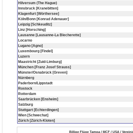
Hilversum (The Hague)
Innsbruck [Kranebitten]
Klagenfurt [Wörthersee]
Köln/Bonn [Konrad Adenauer]
Leipzig [Schkeuditz]
Linz [Horsching]
Lausanne [Lausanne-La Blecherette]
Locarno
Lugano [Agno]
Luxembourg [Findel]
Luzern
Maastricht [Zuid-Limburg]
München [Franz Josef Strauss]
Münster/Osnabrück [Greven]
Nürnberg
Paderborn/Lippstadt
Rostock
Rotterdam
Saarbrücken [Ensheim]
Salzburg
Stuttgart [Echterdingen]
Wien [Schwechat]
Zürich [Zürich-Kloten]
Billige Flüge Tampa / MCF / USA / Verein