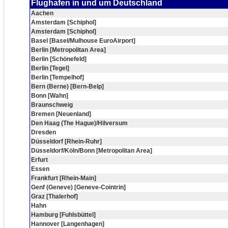
Flughafen in und um Deutschland
Aachen
Amsterdam [Schiphol]
Amsterdam [Schiphol]
Basel [Basel/Mulhouse EuroAirport]
Berlin [Metropolitan Area]
Berlin [Schönefeld]
Berlin [Tegel]
Berlin [Tempelhof]
Bern (Berne) [Bern-Belp]
Bonn [Wahn]
Braunschweig
Bremen [Neuenland]
Den Haag (The Hague)/Hilversum
Dresden
Düsseldorf [Rhein-Ruhr]
Düsseldorf/Köln/Bonn [Metropolitan Area]
Erfurt
Essen
Frankfurt [Rhein-Main]
Genf (Geneve) [Geneve-Cointrin]
Graz [Thalerhof]
Hahn
Hamburg [Fuhlsbüttel]
Hannover [Langenhagen]