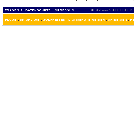
:
:
3 Letter-Codes
A
B
C
D
E
F
G
H
I
J
K
FRAGEN ?
DATENSCHUTZ
IMPRESSUM
:
:
:
:
:
FLÜGE
SKIURLAUB
GOLFREISEN
LASTMINUTE REISEN
SKIREISEN
H