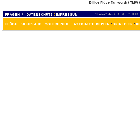
Billige Flüge Tamworth / TMW /
:
:
3 Letter-Codes
A
B
C
D
E
F
G
H
I
J
K
FRAGEN ?
DATENSCHUTZ
IMPRESSUM
:
:
:
:
:
FLÜGE
SKIURLAUB
GOLFREISEN
LASTMINUTE REISEN
SKIREISEN
H