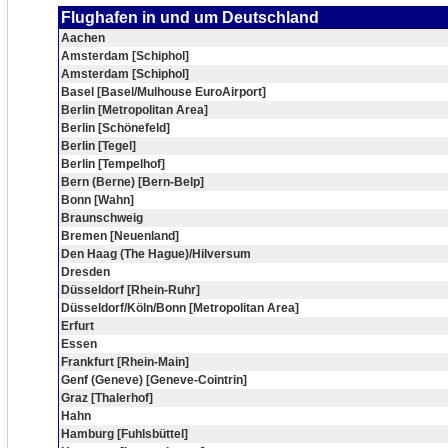
Flughafen in und um Deutschland
Aachen
Amsterdam [Schiphol]
Amsterdam [Schiphol]
Basel [Basel/Mulhouse EuroAirport]
Berlin [Metropolitan Area]
Berlin [Schönefeld]
Berlin [Tegel]
Berlin [Tempelhof]
Bern (Berne) [Bern-Belp]
Bonn [Wahn]
Braunschweig
Bremen [Neuenland]
Den Haag (The Hague)/Hilversum
Dresden
Düsseldorf [Rhein-Ruhr]
Düsseldorf/Köln/Bonn [Metropolitan Area]
Erfurt
Essen
Frankfurt [Rhein-Main]
Genf (Geneve) [Geneve-Cointrin]
Graz [Thalerhof]
Hahn
Hamburg [Fuhlsbüttel]