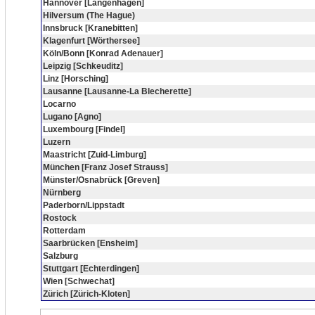
Hannover [Langenhagen]
Hilversum (The Hague)
Innsbruck [Kranebitten]
Klagenfurt [Wörthersee]
Köln/Bonn [Konrad Adenauer]
Leipzig [Schkeuditz]
Linz [Horsching]
Lausanne [Lausanne-La Blecherette]
Locarno
Lugano [Agno]
Luxembourg [Findel]
Luzern
Maastricht [Zuid-Limburg]
München [Franz Josef Strauss]
Münster/Osnabrück [Greven]
Nürnberg
Paderborn/Lippstadt
Rostock
Rotterdam
Saarbrücken [Ensheim]
Salzburg
Stuttgart [Echterdingen]
Wien [Schwechat]
Zürich [Zürich-Kloten]