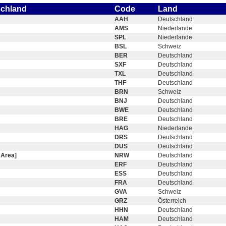
schland
Code
Land
AAH
Deutschland
AMS
Niederlande
SPL
Niederlande
BSL
Schweiz
BER
Deutschland
SXF
Deutschland
TXL
Deutschland
THF
Deutschland
BRN
Schweiz
BNJ
Deutschland
BWE
Deutschland
BRE
Deutschland
HAG
Niederlande
DRS
Deutschland
DUS
Deutschland
 Area]
NRW
Deutschland
ERF
Deutschland
ESS
Deutschland
FRA
Deutschland
GVA
Schweiz
GRZ
Österreich
HHN
Deutschland
HAM
Deutschland