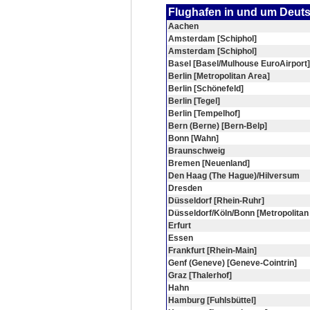
Flughafen in und um Deut
Aachen
Amsterdam [Schiphol]
Amsterdam [Schiphol]
Basel [Basel/Mulhouse EuroAirport]
Berlin [Metropolitan Area]
Berlin [Schönefeld]
Berlin [Tegel]
Berlin [Tempelhof]
Bern (Berne) [Bern-Belp]
Bonn [Wahn]
Braunschweig
Bremen [Neuenland]
Den Haag (The Hague)/Hilversum
Dresden
Düsseldorf [Rhein-Ruhr]
Düsseldorf/Köln/Bonn [Metropolitan
Erfurt
Essen
Frankfurt [Rhein-Main]
Genf (Geneve) [Geneve-Cointrin]
Graz [Thalerhof]
Hahn
Hamburg [Fuhlsbüttel]