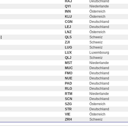
HAJ
Deutschland
QYI
Niederlande
INN
Österreich
KLU
Österreich
CGN
Deutschland
LEJ
Deutschland
LNZ
Österreich
]
QLS
Schweiz
ZJI
Schweiz
LUG
Schweiz
LUX
Luxembourg
QLJ
Schweiz
MST
Niederlande
MUC
Deutschland
FMO
Deutschland
NUE
Deutschland
PAD
Deutschland
RLG
Deutschland
RTM
Niederlande
SCN
Deutschland
SZG
Österreich
STR
Deutschland
VIE
Österreich
ZRH
Schweiz