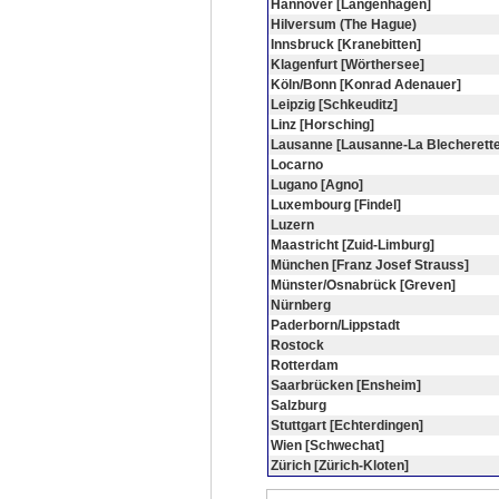
Hannover [Langenhagen]
Hilversum (The Hague)
Innsbruck [Kranebitten]
Klagenfurt [Wörthersee]
Köln/Bonn [Konrad Adenauer]
Leipzig [Schkeuditz]
Linz [Horsching]
Lausanne [Lausanne-La Blecherette
Locarno
Lugano [Agno]
Luxembourg [Findel]
Luzern
Maastricht [Zuid-Limburg]
München [Franz Josef Strauss]
Münster/Osnabrück [Greven]
Nürnberg
Paderborn/Lippstadt
Rostock
Rotterdam
Saarbrücken [Ensheim]
Salzburg
Stuttgart [Echterdingen]
Wien [Schwechat]
Zürich [Zürich-Kloten]