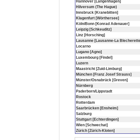
Hannover [Langenhagen]
Hilversum (The Hague)
Innsbruck [Kranebitten]
Klagenfurt [Wörthersee]
Köln/Bonn [Konrad Adenauer]
Leipzig [Schkeuditz]
Linz [Horsching]
Lausanne [Lausanne-La Blecherette
Locarno
Lugano [Agno]
Luxembourg [Findel]
Luzern
Maastricht [Zuid-Limburg]
München [Franz Josef Strauss]
Münster/Osnabrück [Greven]
Nürnberg
Paderborn/Lippstadt
Rostock
Rotterdam
Saarbrücken [Ensheim]
Salzburg
Stuttgart [Echterdingen]
Wien [Schwechat]
Zürich [Zürich-Kloten]