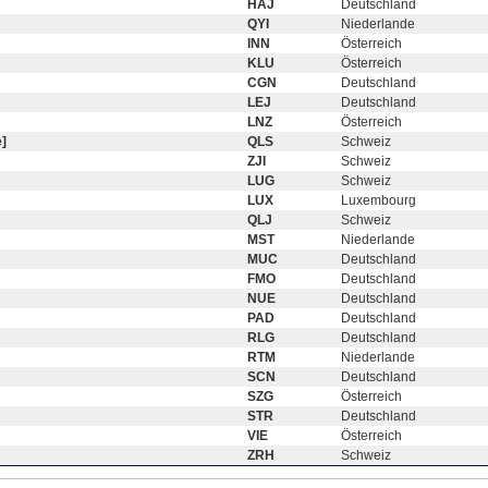
HAJ
Deutschland
QYI
Niederlande
INN
Österreich
KLU
Österreich
CGN
Deutschland
LEJ
Deutschland
LNZ
Österreich
]
QLS
Schweiz
ZJI
Schweiz
LUG
Schweiz
LUX
Luxembourg
QLJ
Schweiz
MST
Niederlande
MUC
Deutschland
FMO
Deutschland
NUE
Deutschland
PAD
Deutschland
RLG
Deutschland
RTM
Niederlande
SCN
Deutschland
SZG
Österreich
STR
Deutschland
VIE
Österreich
ZRH
Schweiz