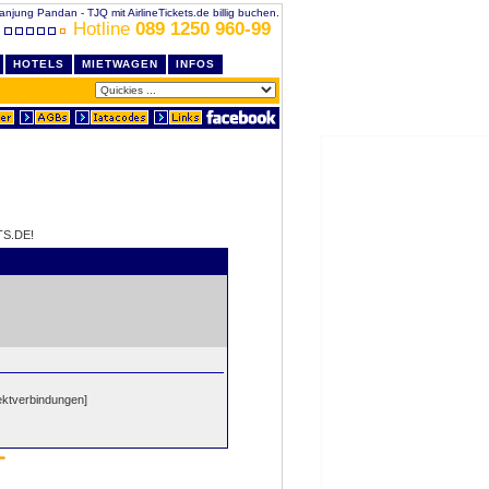
anjung Pandan - TJQ mit AirlineTickets.de billig buchen.
Hotline
089 1250 960-99
HOTELS
MIETWAGEN
INFOS
S.DE!
ektverbindungen]