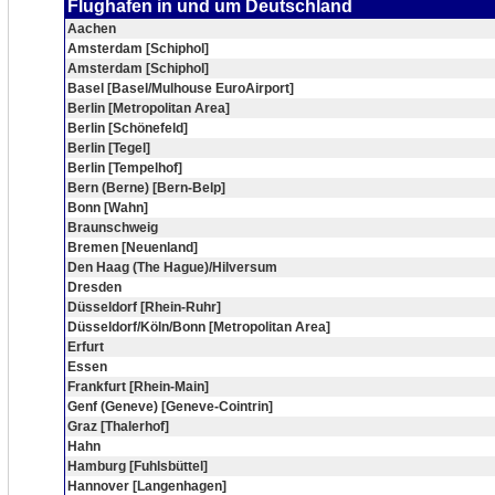
Flughafen in und um Deutschland
Aachen
Amsterdam [Schiphol]
Amsterdam [Schiphol]
Basel [Basel/Mulhouse EuroAirport]
Berlin [Metropolitan Area]
Berlin [Schönefeld]
Berlin [Tegel]
Berlin [Tempelhof]
Bern (Berne) [Bern-Belp]
Bonn [Wahn]
Braunschweig
Bremen [Neuenland]
Den Haag (The Hague)/Hilversum
Dresden
Düsseldorf [Rhein-Ruhr]
Düsseldorf/Köln/Bonn [Metropolitan Area]
Erfurt
Essen
Frankfurt [Rhein-Main]
Genf (Geneve) [Geneve-Cointrin]
Graz [Thalerhof]
Hahn
Hamburg [Fuhlsbüttel]
Hannover [Langenhagen]