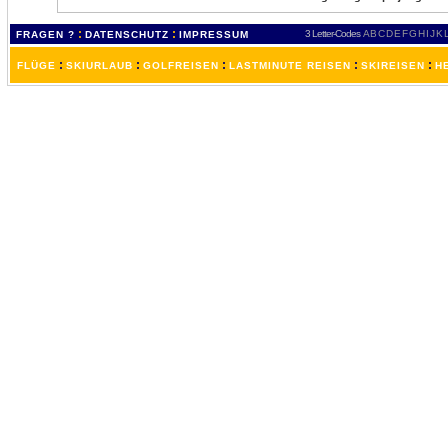
:
:
3 Letter-Codes
A
B
C
D
E
F
G
H
I
J
K
FRAGEN ?
DATENSCHUTZ
IMPRESSUM
:
:
:
:
:
FLÜGE
SKIURLAUB
GOLFREISEN
LASTMINUTE REISEN
SKIREISEN
H