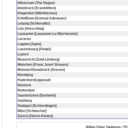
Hilversum (The Hague)
Innsbruck [Kranebitten]
Klagenfurt [Wörthersee]
Köln/Bonn [Konrad Adenauer]
Leipzig [Schkeuditz]
Linz [Horsching]
Lausanne [Lausanne-La Blecherette]
Locarno
Lugano [Agno]
Luxembourg [Findel]
Luzern
Maastricht [Zuid-Limburg]
München [Franz Josef Strauss]
Münster/Osnabrück [Greven]
Nürnberg
Paderborn/Lippstadt
Rostock
Rotterdam
Saarbrücken [Ensheim]
Salzburg
Stuttgart [Echterdingen]
Wien [Schwechat]
Zürich [Zürich-Kloten]
Billige Flüge Taplejung / TP