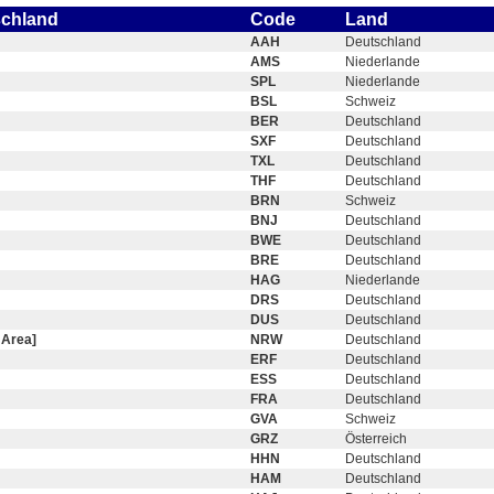
schland
Code
Land
AAH
Deutschland
AMS
Niederlande
SPL
Niederlande
BSL
Schweiz
BER
Deutschland
SXF
Deutschland
TXL
Deutschland
THF
Deutschland
BRN
Schweiz
BNJ
Deutschland
BWE
Deutschland
BRE
Deutschland
HAG
Niederlande
DRS
Deutschland
DUS
Deutschland
 Area]
NRW
Deutschland
ERF
Deutschland
ESS
Deutschland
FRA
Deutschland
GVA
Schweiz
GRZ
Österreich
HHN
Deutschland
HAM
Deutschland