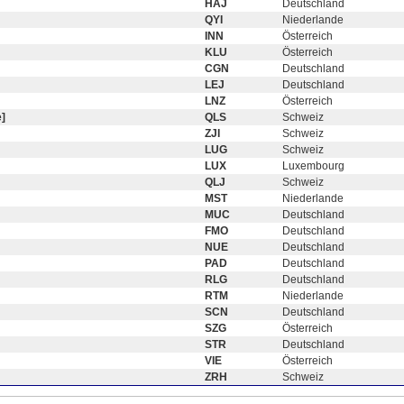
HAJ
Deutschland
QYI
Niederlande
INN
Österreich
KLU
Österreich
CGN
Deutschland
LEJ
Deutschland
LNZ
Österreich
]
QLS
Schweiz
ZJI
Schweiz
LUG
Schweiz
LUX
Luxembourg
QLJ
Schweiz
MST
Niederlande
MUC
Deutschland
FMO
Deutschland
NUE
Deutschland
PAD
Deutschland
RLG
Deutschland
RTM
Niederlande
SCN
Deutschland
SZG
Österreich
STR
Deutschland
VIE
Österreich
ZRH
Schweiz