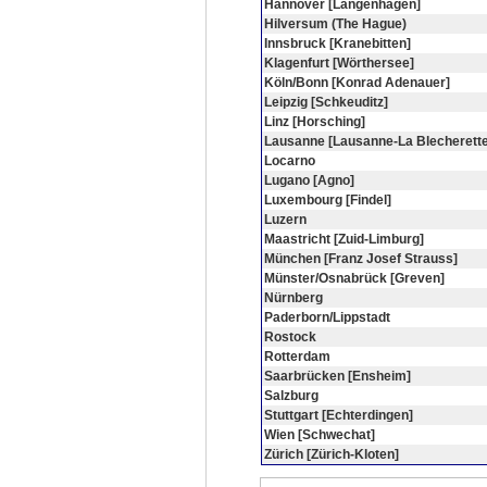
Hannover [Langenhagen]
Hilversum (The Hague)
Innsbruck [Kranebitten]
Klagenfurt [Wörthersee]
Köln/Bonn [Konrad Adenauer]
Leipzig [Schkeuditz]
Linz [Horsching]
Lausanne [Lausanne-La Blecherette
Locarno
Lugano [Agno]
Luxembourg [Findel]
Luzern
Maastricht [Zuid-Limburg]
München [Franz Josef Strauss]
Münster/Osnabrück [Greven]
Nürnberg
Paderborn/Lippstadt
Rostock
Rotterdam
Saarbrücken [Ensheim]
Salzburg
Stuttgart [Echterdingen]
Wien [Schwechat]
Zürich [Zürich-Kloten]