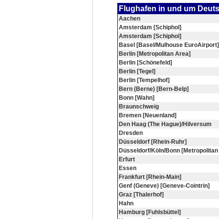
Flughafen in und um Deut
Aachen
Amsterdam [Schiphol]
Amsterdam [Schiphol]
Basel [Basel/Mulhouse EuroAirport]
Berlin [Metropolitan Area]
Berlin [Schönefeld]
Berlin [Tegel]
Berlin [Tempelhof]
Bern (Berne) [Bern-Belp]
Bonn [Wahn]
Braunschweig
Bremen [Neuenland]
Den Haag (The Hague)/Hilversum
Dresden
Düsseldorf [Rhein-Ruhr]
Düsseldorf/Köln/Bonn [Metropolitan
Erfurt
Essen
Frankfurt [Rhein-Main]
Genf (Geneve) [Geneve-Cointrin]
Graz [Thalerhof]
Hahn
Hamburg [Fuhlsbüttel]