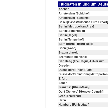
Flughafen in und um Deut
Aachen
Amsterdam [Schiphol]
Amsterdam [Schiphol]
Basel [Basel/Mulhouse EuroAirport]
Berlin [Metropolitan Area]
Berlin [Schönefeld]
Berlin [Tegel]
Berlin [Tempelhof]
Bern (Berne) [Bern-Belp]
Bonn [Wahn]
Braunschweig
Bremen [Neuenland]
Den Haag (The Hague)/Hilversum
Dresden
Düsseldorf [Rhein-Ruhr]
Düsseldorf/Köln/Bonn [Metropolitan
Erfurt
Essen
Frankfurt [Rhein-Main]
Genf (Geneve) [Geneve-Cointrin]
Graz [Thalerhof]
Hahn
Hamburg [Fuhlsbüttel]