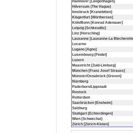
Hannover [Langenhagen]
Hilversum (The Hague)
Innsbruck [Kranebitten]
Klagenfurt [Wörthersee]
Köln/Bonn [Konrad Adenauer]
Leipzig [Schkeuditz]
Linz [Horsching]
Lausanne [Lausanne-La Blecherette
Locarno
Lugano [Agno]
Luxembourg [Findel]
Luzern
Maastricht [Zuid-Limburg]
München [Franz Josef Strauss]
Münster/Osnabrück [Greven]
Nürnberg
Paderborn/Lippstadt
Rostock
Rotterdam
Saarbrücken [Ensheim]
Salzburg
Stuttgart [Echterdingen]
Wien [Schwechat]
Zürich [Zürich-Kloten]