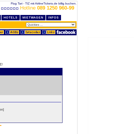
Flug Tari - TIZ mit AirlineTickets.de billig buchen.
Hotline
089 1250 960-99
HOTELS
MIETWAGEN
INFOS
E!
en]