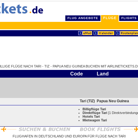
FLÜGE
FLUG ANGEBOTE
FLIGHTS
ILLIGE FLÜGE NACH TARI - TIZ - PAPUA NEU GUINEA BUCHEN MIT AIRLINETICKETS.D
Code
Land
Tari (TIZ)
Papua Neu Guinea
Billigflüge Tari
Direktflüge Tari
[1 Direktverbindung
Hotels Tari
Mietwagen Tari
FLUGHAFEN IN DEUTSCHLAND UND EUROPA FÜR FLÜGE NACH TARI