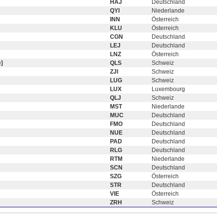
HAJ
Deutschland
QYI
Niederlande
INN
Österreich
KLU
Österreich
CGN
Deutschland
LEJ
Deutschland
LNZ
Österreich
]
QLS
Schweiz
ZJI
Schweiz
LUG
Schweiz
LUX
Luxembourg
QLJ
Schweiz
MST
Niederlande
MUC
Deutschland
FMO
Deutschland
NUE
Deutschland
PAD
Deutschland
RLG
Deutschland
RTM
Niederlande
SCN
Deutschland
SZG
Österreich
STR
Deutschland
VIE
Österreich
ZRH
Schweiz