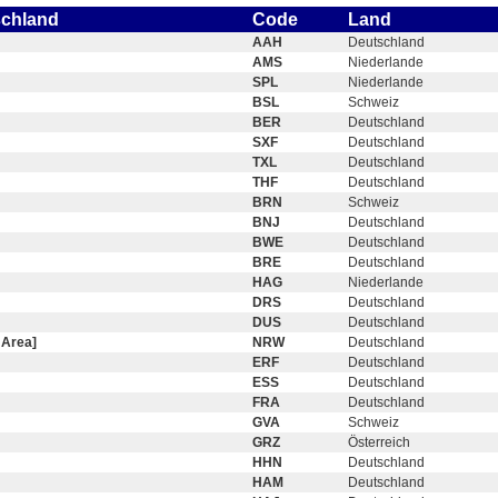
schland
Code
Land
AAH
Deutschland
AMS
Niederlande
SPL
Niederlande
BSL
Schweiz
BER
Deutschland
SXF
Deutschland
TXL
Deutschland
THF
Deutschland
BRN
Schweiz
BNJ
Deutschland
BWE
Deutschland
BRE
Deutschland
HAG
Niederlande
DRS
Deutschland
DUS
Deutschland
 Area]
NRW
Deutschland
ERF
Deutschland
ESS
Deutschland
FRA
Deutschland
GVA
Schweiz
GRZ
Österreich
HHN
Deutschland
HAM
Deutschland