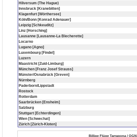
Hilversum (The Hague)
Innsbruck [Kranebitten]
Klagenfurt [Wörthersee]
Köln/Bonn [Konrad Adenauer]
Leipzig [Schkeuditz]
Linz [Horsching]
Lausanne [Lausanne-La Blecherette]
Locarno
Lugano [Agno]
Luxembourg [Findel]
Luzern
Maastricht [Zuid-Limburg]
München [Franz Josef Strauss]
Münster/Osnabrück [Greven]
Nürnberg
Paderborn/Lippstadt
Rostock
Rotterdam
Saarbrücken [Ensheim]
Salzburg
Stuttgart [Echterdingen]
Wien [Schwechat]
Zürich [Zürich-Kloten]
Billige Flüge Tarragona / QGN