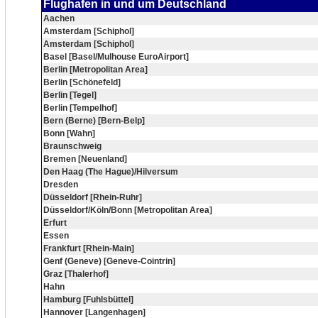
Flughafen in und um Deutschland
Aachen
Amsterdam [Schiphol]
Amsterdam [Schiphol]
Basel [Basel/Mulhouse EuroAirport]
Berlin [Metropolitan Area]
Berlin [Schönefeld]
Berlin [Tegel]
Berlin [Tempelhof]
Bern (Berne) [Bern-Belp]
Bonn [Wahn]
Braunschweig
Bremen [Neuenland]
Den Haag (The Hague)/Hilversum
Dresden
Düsseldorf [Rhein-Ruhr]
Düsseldorf/Köln/Bonn [Metropolitan Area]
Erfurt
Essen
Frankfurt [Rhein-Main]
Genf (Geneve) [Geneve-Cointrin]
Graz [Thalerhof]
Hahn
Hamburg [Fuhlsbüttel]
Hannover [Langenhagen]