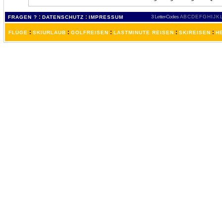
:
:
3 Letter-Codes
A
B
C
D
E
F
G
H
I
J
K
FRAGEN ?
DATENSCHUTZ
IMPRESSUM
:
:
:
:
:
FLÜGE
SKIURLAUB
GOLFREISEN
LASTMINUTE REISEN
SKIREISEN
H