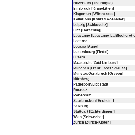
Hilversum (The Hague)
Innsbruck [Kranebitten]
Klagenfurt [Wörthersee]
Köln/Bonn [Konrad Adenauer]
Leipzig [Schkeuditz]
Linz [Horsching]
Lausanne [Lausanne-La Blecherette
Locarno
Lugano [Agno]
Luxembourg [Findel]
Luzern
Maastricht [Zuid-Limburg]
München [Franz Josef Strauss]
Münster/Osnabrück [Greven]
Nürnberg
Paderborn/Lippstadt
Rostock
Rotterdam
Saarbrücken [Ensheim]
Salzburg
Stuttgart [Echterdingen]
Wien [Schwechat]
Zürich [Zürich-Kloten]