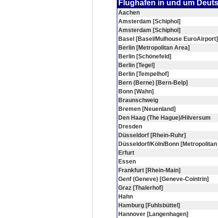
Flughafen in und um Deut
Aachen
Amsterdam [Schiphol]
Amsterdam [Schiphol]
Basel [Basel/Mulhouse EuroAirport]
Berlin [Metropolitan Area]
Berlin [Schönefeld]
Berlin [Tegel]
Berlin [Tempelhof]
Bern (Berne) [Bern-Belp]
Bonn [Wahn]
Braunschweig
Bremen [Neuenland]
Den Haag (The Hague)/Hilversum
Dresden
Düsseldorf [Rhein-Ruhr]
Düsseldorf/Köln/Bonn [Metropolitan
Erfurt
Essen
Frankfurt [Rhein-Main]
Genf (Geneve) [Geneve-Cointrin]
Graz [Thalerhof]
Hahn
Hamburg [Fuhlsbüttel]
Hannover [Langenhagen]