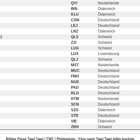
QYI
Niederlande
INN
Österreich
KLU
Österreich
CGN
Deutschland
LEJ
Deutschland
LNZ
Österreich
]
QLS
Schweiz
ZJI
Schweiz
LUG
Schweiz
LUX
Luxembourg
QLJ
Schweiz
MST
Niederlande
MUC
Deutschland
FMO
Deutschland
NUE
Deutschland
PAD
Deutschland
RLG
Deutschland
RTM
Niederlande
SCN
Deutschland
SZG
Österreich
STR
Deutschland
VIE
Österreich
ZRH
Schweiz
Billige Flüge Tawi Tawi / TWT / Philippinen - Flug nach Tawi Tawi billig buchen