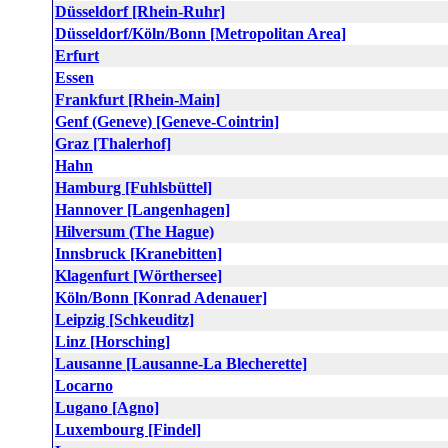
Düsseldorf [Rhein-Ruhr]
Düsseldorf/Köln/Bonn [Metropolitan Area]
Erfurt
Essen
Frankfurt [Rhein-Main]
Genf (Geneve) [Geneve-Cointrin]
Graz [Thalerhof]
Hahn
Hamburg [Fuhlsbüttel]
Hannover [Langenhagen]
Hilversum (The Hague)
Innsbruck [Kranebitten]
Klagenfurt [Wörthersee]
Köln/Bonn [Konrad Adenauer]
Leipzig [Schkeuditz]
Linz [Horsching]
Lausanne [Lausanne-La Blecherette]
Locarno
Lugano [Agno]
Luxembourg [Findel]