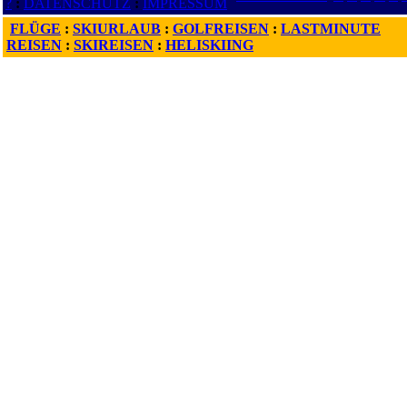
?
:
DATENSCHUTZ
:
IMPRESSUM
FLÜGE
:
SKIURLAUB
:
GOLFREISEN
:
LASTMINUTE
REISEN
:
SKIREISEN
:
HELISKIING