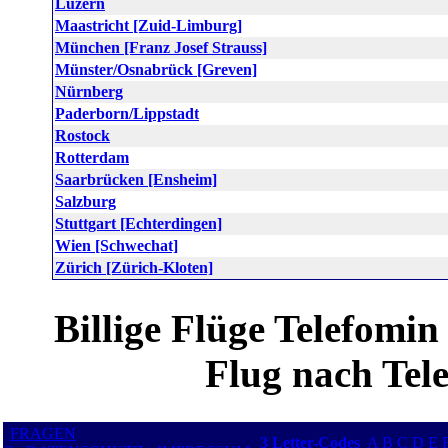
Luzern
Maastricht [Zuid-Limburg]
München [Franz Josef Strauss]
Münster/Osnabrück [Greven]
Nürnberg
Paderborn/Lippstadt
Rostock
Rotterdam
Saarbrücken [Ensheim]
Salzburg
Stuttgart [Echterdingen]
Wien [Schwechat]
Zürich [Zürich-Kloten]
Billige Flüge Telefomi
Flug nach Tele
FRAGEN
3 Letter-Codes
A
B
C
D
E