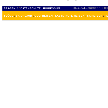
:
:
3 Letter-Codes
A
B
C
D
E
F
G
H
I
J
K
FRAGEN ?
DATENSCHUTZ
IMPRESSUM
:
:
:
:
:
FLÜGE
SKIURLAUB
GOLFREISEN
LASTMINUTE REISEN
SKIREISEN
H