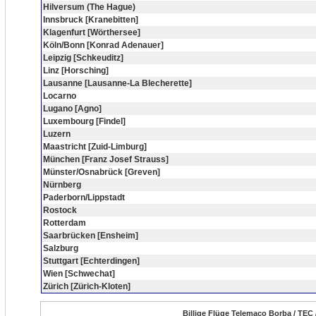
Hilversum (The Hague)
Innsbruck [Kranebitten]
Klagenfurt [Wörthersee]
Köln/Bonn [Konrad Adenauer]
Leipzig [Schkeuditz]
Linz [Horsching]
Lausanne [Lausanne-La Blecherette]
Locarno
Lugano [Agno]
Luxembourg [Findel]
Luzern
Maastricht [Zuid-Limburg]
München [Franz Josef Strauss]
Münster/Osnabrück [Greven]
Nürnberg
Paderborn/Lippstadt
Rostock
Rotterdam
Saarbrücken [Ensheim]
Salzburg
Stuttgart [Echterdingen]
Wien [Schwechat]
Zürich [Zürich-Kloten]
Billige Flüge Telemaco Borba / TEC 