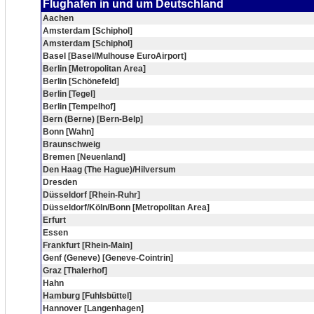
Flughafen in und um Deutschland
Aachen
Amsterdam [Schiphol]
Amsterdam [Schiphol]
Basel [Basel/Mulhouse EuroAirport]
Berlin [Metropolitan Area]
Berlin [Schönefeld]
Berlin [Tegel]
Berlin [Tempelhof]
Bern (Berne) [Bern-Belp]
Bonn [Wahn]
Braunschweig
Bremen [Neuenland]
Den Haag (The Hague)/Hilversum
Dresden
Düsseldorf [Rhein-Ruhr]
Düsseldorf/Köln/Bonn [Metropolitan Area]
Erfurt
Essen
Frankfurt [Rhein-Main]
Genf (Geneve) [Geneve-Cointrin]
Graz [Thalerhof]
Hahn
Hamburg [Fuhlsbüttel]
Hannover [Langenhagen]