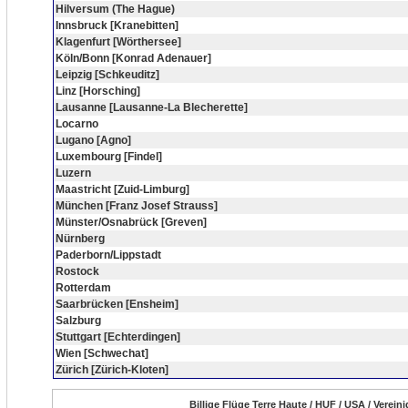
Hilversum (The Hague)
Innsbruck [Kranebitten]
Klagenfurt [Wörthersee]
Köln/Bonn [Konrad Adenauer]
Leipzig [Schkeuditz]
Linz [Horsching]
Lausanne [Lausanne-La Blecherette]
Locarno
Lugano [Agno]
Luxembourg [Findel]
Luzern
Maastricht [Zuid-Limburg]
München [Franz Josef Strauss]
Münster/Osnabrück [Greven]
Nürnberg
Paderborn/Lippstadt
Rostock
Rotterdam
Saarbrücken [Ensheim]
Salzburg
Stuttgart [Echterdingen]
Wien [Schwechat]
Zürich [Zürich-Kloten]
Billige Flüge Terre Haute / HUF / USA / Verei