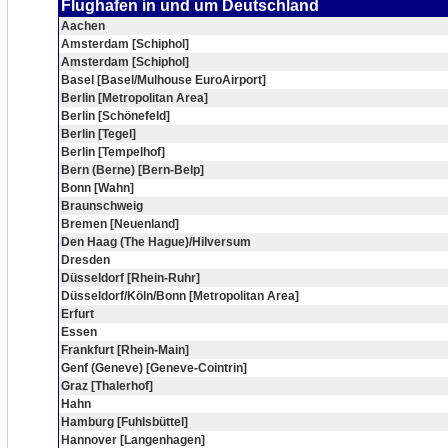
Flughafen in und um Deutschland
Aachen
Amsterdam [Schiphol]
Amsterdam [Schiphol]
Basel [Basel/Mulhouse EuroAirport]
Berlin [Metropolitan Area]
Berlin [Schönefeld]
Berlin [Tegel]
Berlin [Tempelhof]
Bern (Berne) [Bern-Belp]
Bonn [Wahn]
Braunschweig
Bremen [Neuenland]
Den Haag (The Hague)/Hilversum
Dresden
Düsseldorf [Rhein-Ruhr]
Düsseldorf/Köln/Bonn [Metropolitan Area]
Erfurt
Essen
Frankfurt [Rhein-Main]
Genf (Geneve) [Geneve-Cointrin]
Graz [Thalerhof]
Hahn
Hamburg [Fuhlsbüttel]
Hannover [Langenhagen]