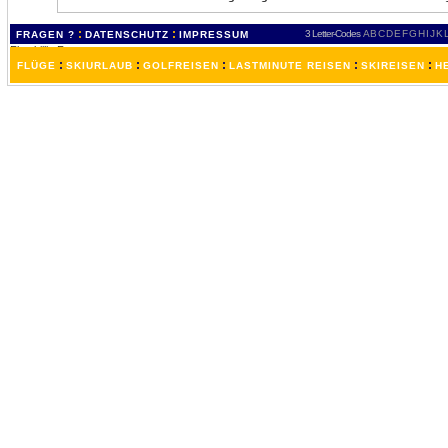
:
:
3 Letter-Codes
A
B
C
D
E
F
G
H
I
J
K
FRAGEN ?
DATENSCHUTZ
IMPRESSUM
:
:
:
:
:
FLÜGE
SKIURLAUB
GOLFREISEN
LASTMINUTE REISEN
SKIREISEN
H