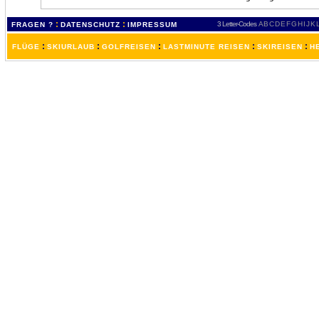
:
:
3 Letter-Codes
A
B
C
D
E
F
G
H
I
J
K
FRAGEN ?
DATENSCHUTZ
IMPRESSUM
:
:
:
:
:
FLÜGE
SKIURLAUB
GOLFREISEN
LASTMINUTE REISEN
SKIREISEN
H