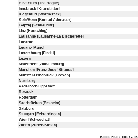
Hilversum (The Hague)
Innsbruck [Kranebitten]
Klagenfurt [Wörthersee]
Köln/Bonn [Konrad Adenauer]
Leipzig [Schkeuditz]
Linz [Horsching]
Lausanne [Lausanne-La Blecherette]
Locarno
Lugano [Agno]
Luxembourg [Findel]
Luzern
Maastricht [Zuid-Limburg]
München [Franz Josef Strauss]
Münster/Osnabrück [Greven]
Nürnberg
Paderborn/Lippstadt
Rostock
Rotterdam
Saarbrücken [Ensheim]
Salzburg
Stuttgart [Echterdingen]
Wien [Schwechat]
Zürich [Zürich-Kloten]
Billige Flüge Tete / ZT