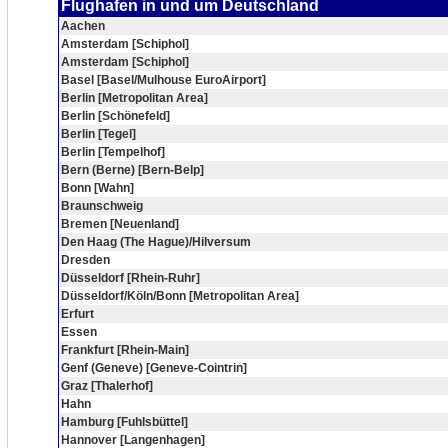
Flughafen in und um Deutschland
Aachen
Amsterdam [Schiphol]
Amsterdam [Schiphol]
Basel [Basel/Mulhouse EuroAirport]
Berlin [Metropolitan Area]
Berlin [Schönefeld]
Berlin [Tegel]
Berlin [Tempelhof]
Bern (Berne) [Bern-Belp]
Bonn [Wahn]
Braunschweig
Bremen [Neuenland]
Den Haag (The Hague)/Hilversum
Dresden
Düsseldorf [Rhein-Ruhr]
Düsseldorf/Köln/Bonn [Metropolitan Area]
Erfurt
Essen
Frankfurt [Rhein-Main]
Genf (Geneve) [Geneve-Cointrin]
Graz [Thalerhof]
Hahn
Hamburg [Fuhlsbüttel]
Hannover [Langenhagen]