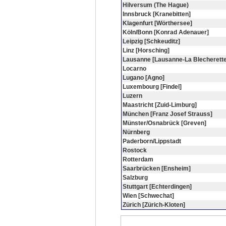
Hilversum (The Hague)
Innsbruck [Kranebitten]
Klagenfurt [Wörthersee]
Köln/Bonn [Konrad Adenauer]
Leipzig [Schkeuditz]
Linz [Horsching]
Lausanne [Lausanne-La Blecherette
Locarno
Lugano [Agno]
Luxembourg [Findel]
Luzern
Maastricht [Zuid-Limburg]
München [Franz Josef Strauss]
Münster/Osnabrück [Greven]
Nürnberg
Paderborn/Lippstadt
Rostock
Rotterdam
Saarbrücken [Ensheim]
Salzburg
Stuttgart [Echterdingen]
Wien [Schwechat]
Zürich [Zürich-Kloten]