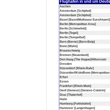
Flughafen in und um Deut
Aachen
Amsterdam [Schiphol]
Amsterdam [Schiphol]
Basel [Basel/Mulhouse EuroAirport]
Berlin [Metropolitan Area]
Berlin [Schönefeld]
Berlin [Tegel]
Berlin [Tempelhof]
Bern (Berne) [Bern-Belp]
Bonn [Wahn]
Braunschweig
Bremen [Neuenland]
Den Haag (The Hague)/Hilversum
Dresden
Düsseldorf [Rhein-Ruhr]
Düsseldorf/Köln/Bonn [Metropolitan
Erfurt
Essen
Frankfurt [Rhein-Main]
Genf (Geneve) [Geneve-Cointrin]
Graz [Thalerhof]
Hahn
Hamburg [Fuhlsbüttel]
Hannover [Langenhagen]