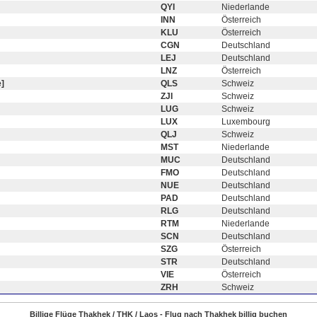
QYI
Niederlande
INN
Österreich
KLU
Österreich
CGN
Deutschland
LEJ
Deutschland
LNZ
Österreich
]
QLS
Schweiz
ZJI
Schweiz
LUG
Schweiz
LUX
Luxembourg
QLJ
Schweiz
MST
Niederlande
MUC
Deutschland
FMO
Deutschland
NUE
Deutschland
PAD
Deutschland
RLG
Deutschland
RTM
Niederlande
SCN
Deutschland
SZG
Österreich
STR
Deutschland
VIE
Österreich
ZRH
Schweiz
Billige Flüge Thakhek / THK / Laos - Flug nach Thakhek billig buchen