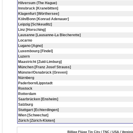
Hilversum (The Hague)
Innsbruck [Kranebitten]
Klagenfurt [Wörthersee]
Köln/Bonn [Konrad Adenauer]
Leipzig [Schkeuditz]
Linz [Horsching]
Lausanne [Lausanne-La Blecherette]
Locarno
Lugano [Agno]
Luxembourg [Findel]
Luzern
Maastricht [Zuid-Limburg]
München [Franz Josef Strauss]
Münster/Osnabrück [Greven]
Nürnberg
Paderborn/Lippstadt
Rostock
Rotterdam
Saarbrücken [Ensheim]
Salzburg
Stuttgart [Echterdingen]
Wien [Schwechat]
Zürich [Zürich-Kloten]
Billige Flüge Tin City / TNC / USA / Verei