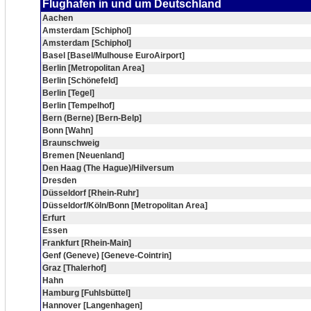
Flughafen in und um Deutschland
Aachen
Amsterdam [Schiphol]
Amsterdam [Schiphol]
Basel [Basel/Mulhouse EuroAirport]
Berlin [Metropolitan Area]
Berlin [Schönefeld]
Berlin [Tegel]
Berlin [Tempelhof]
Bern (Berne) [Bern-Belp]
Bonn [Wahn]
Braunschweig
Bremen [Neuenland]
Den Haag (The Hague)/Hilversum
Dresden
Düsseldorf [Rhein-Ruhr]
Düsseldorf/Köln/Bonn [Metropolitan Area]
Erfurt
Essen
Frankfurt [Rhein-Main]
Genf (Geneve) [Geneve-Cointrin]
Graz [Thalerhof]
Hahn
Hamburg [Fuhlsbüttel]
Hannover [Langenhagen]