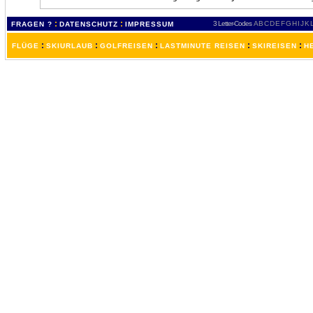
:
:
3 Letter-Codes
A
B
C
D
E
F
G
H
I
J
K
FRAGEN ?
DATENSCHUTZ
IMPRESSUM
:
:
:
:
:
FLÜGE
SKIURLAUB
GOLFREISEN
LASTMINUTE REISEN
SKIREISEN
H